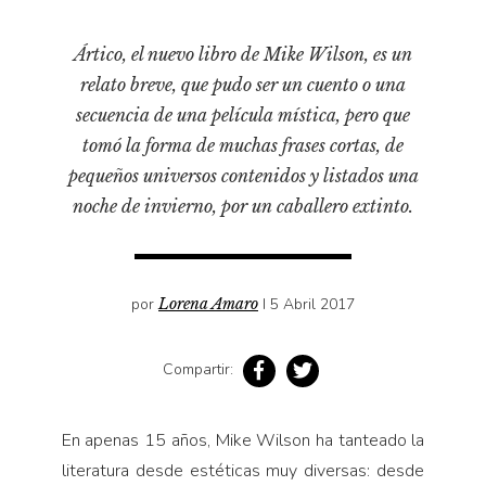
Cultura
Diccionario portátil de la literatura chilena
Ártico, el nuevo libro de Mike Wilson, es un
Documentos
relato breve, que pudo ser un cuento o una
Fragmentos
secuencia de una película mística, pero que
Gran reserva
tomó la forma de muchas frases cortas, de
Historia
pequeños universos contenidos y listados una
noche de invierno, por un caballero extinto.
Historia material de los libros
Lagunas mentales
Libros
por
Lorena Amaro
I 5 Abril 2017
Libros usados
Literatura
Compartir:
Medioambiente
Narrativas visuales
En apenas 15 años, Mike Wilson ha tanteado la
Pensamiento
literatura desde estéticas muy diversas: desde