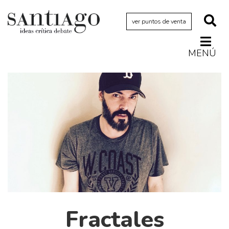
ver puntos de venta
MENÚ
Actualidad
Archivo Cenfoto-UDP
Arquetipos de situación
Artes visuales
Ciencia
Cine y televisión
Ciudad
Cómics
Críticas
Fractales