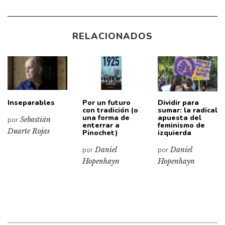
RELACIONADOS
Inseparables
Por un futuro
Dividir para
con tradición (o
sumar: la radical
una forma de
apuesta del
por
Sebastián
enterrar a
feminismo de
Duarte Rojas
Pinochet)
izquierda
por
Daniel
por
Daniel
Hopenhayn
Hopenhayn