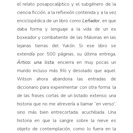
Pensamiento ilustrado
el relato posapocalíptico y el subgénero de la
ciencia ficción, a la reflexión contenida y a la vez
Personaje
enciclopédica de un libro como
Leñador
, en que
Personajes secundarios
daba forma y lenguaje a la vida de un ex
Política
boxeador y combatiente de las Malvinas en las
Relecturas
lejanas tierras del Yukón. Si ese libro se
Sociedad
extendía por 500 páginas, su última entrega,
Ártico: una lista
, encierra en muy pocas un
Turismo accidental
mundo incluso más frío y desolado que aquel.
Vidas paralelas
Wilson ahora abandona las entradas de
Voces y lecturas
diccionario para experimentar con otra forma: la
de las frases cortas de un listado extenso, una
historia que no me atrevería a llamar “en verso”,
sino más bien entrecortada, acuchillada. Una
historia en que la sangre sobre la nieve es
objeto de contemplación, como lo fuera en la