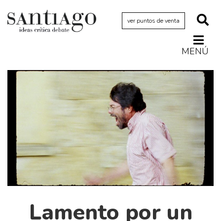
ver puntos de venta
MENÚ
Actualidad
Archivo Cenfoto-UDP
Arquetipos de situación
Artes visuales
Ciencia
Cine y televisión
Ciudad
Cómics
Críticas
Lamento por un