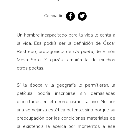
Pensamiento ilustrado
Personaje
Compartir:
Personajes secundarios
Política
Un hombre incapacitado para la vida le canta a
la vida. Esa podría ser la definición de Óscar
Relecturas
Restrepo, protagonista de
Un poeta
, de Simón
Sociedad
Mesa Soto. Y quizás también la de muchos
Turismo accidental
otros poetas.
Vidas paralelas
Voces y lecturas
Si la época y la geografía lo permitieran, la
película podría inscribirse sin demasiadas
dificultades en el neorrealismo italiano. No por
una semejanza estética patente, sino porque su
preocupación por las condiciones materiales de
la existencia la acerca por momentos a ese