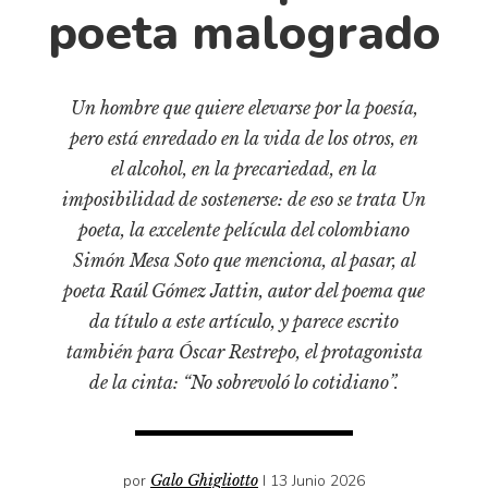
Cultura
poeta malogrado
Diccionario portátil de la literatura chilena
Documentos
Fragmentos
Un hombre que quiere elevarse por la poesía,
pero está enredado en la vida de los otros, en
Gran reserva
el alcohol, en la precariedad, en la
Historia
imposibilidad de sostenerse: de eso se trata Un
Historia material de los libros
poeta, la excelente película del colombiano
Lagunas mentales
Simón Mesa Soto que menciona, al pasar, al
Libros
poeta Raúl Gómez Jattin, autor del poema que
da título a este artículo, y parece escrito
Libros usados
también para Óscar Restrepo, el protagonista
Literatura
de la cinta: “No sobrevoló lo cotidiano”.
Medioambiente
Narrativas visuales
Pensamiento
por
Galo Ghigliotto
I 13 Junio 2026