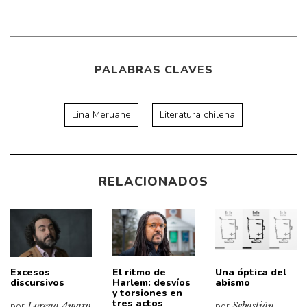
PALABRAS CLAVES
Lina Meruane
Literatura chilena
RELACIONADOS
Excesos
El ritmo de
Una óptica del
discursivos
Harlem: desvíos
abismo
y torsiones en
tres actos
por
Lorena Amaro
por
Sebastián