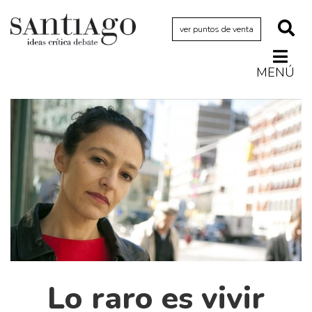
ver puntos de venta
MENÚ
Actualidad
Archivo Cenfoto-UDP
Arquetipos de situación
Artes visuales
Ciencia
Cine y televisión
Ciudad
Cómics
Críticas
Lo raro es vivir