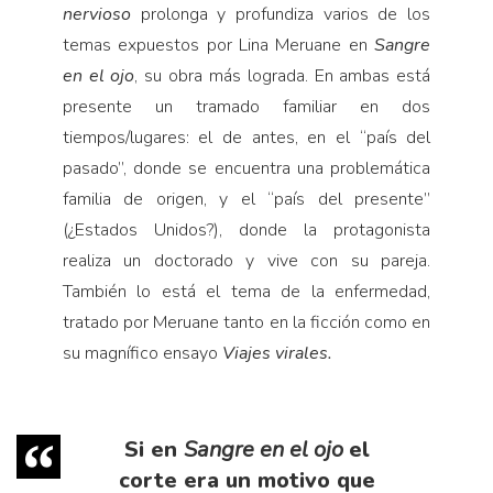
Pensamiento ilustrado
nervioso
prolonga y profundiza varios de los
temas expuestos por Lina Meruane en
Sangre
Personaje
en el ojo
, su obra más lograda. En ambas está
Personajes secundarios
presente un tramado familiar en dos
Política
tiempos/lugares: el de antes, en el “país del
Relecturas
pasado”, donde se encuentra una problemática
familia de origen, y el “país del presente”
Sociedad
(¿Estados Unidos?), donde la protagonista
Turismo accidental
realiza un doctorado y vive con su pareja.
Vidas paralelas
También lo está el tema de la enfermedad,
Voces y lecturas
tratado por Meruane tanto en la ficción como en
su magnífico ensayo
Viajes virales.
Si en
Sangre en el ojo
el
corte era un motivo que