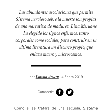
Cultura
Diccionario portátil de la literatura chilena
Las abundantes asociaciones que permite
Documentos
Sistema nervioso sobre la muerte son propias
Fragmentos
de una narrativa de madurez. Lina Meruane
Gran reserva
ha elegido los signos enfermos, tanto
Historia
corporales como sociales, para construir en su
última literatura un discurso propio, que
Historia material de los libros
enlaza macro y microcosmos.
Lagunas mentales
Libros
Libros usados
por
Lorena Amaro
I 4 Enero 2019
Literatura
Medioambiente
Compartir:
Narrativas visuales
Pensamiento
Como si se tratara de una secuela,
Sistema