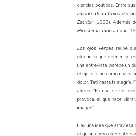
ciencias políticas. Entre su
amante de la China del no
Escribir
(1993). Además de 
Hiroshima, mon amour
(19
Los ojos verdes
reúne su
elegancia que definen su es
una entrevista, parece un d
el eje: el cine como una pas
dolor. Tati hasta la alegrí
afirma: “Es uno de los más
provoca, el que hace vibrar
imagen”.
Hay una idea que atraviesa c
el guion como elemento esenci