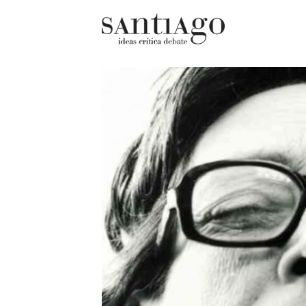
Cultur
Actualidad
Diccio
Archivo Cenfoto-UDP
chilen
Arquetipos de situación
Docum
Artes visuales
Fragm
Ciencia
Gran 
Cine y televisión
Histor
Ciudad
Histor
Cómics
Lagun
Críticas
Libros