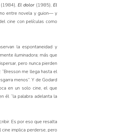
e
(1984),
El dolor
(1985),
El
ino entre novela y guion— y
del cine con películas como
onservan la espontaneidad y
almente iluminadora; más que
ispersar, pero nunca pierden
: “Bresson me llega hasta el
desgarra menos”. Y de Godard
oca en un solo cine, el que
n él “la palabra adelanta la
ribir. Es por eso que resalta
el cine implica perderse, pero