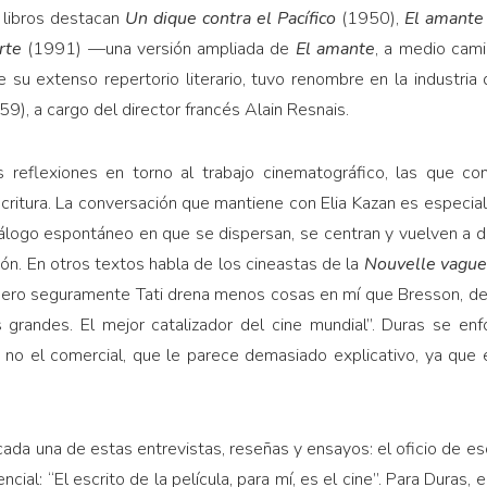
s libros destacan
Un dique contra el Pacífico
(1950),
El amant
rte
(1991) —una versión ampliada de
El amante
, a medio cam
su extenso repertorio literario, tuvo renombre en la industria 
59),
a cargo del director francés Alain Resnais.
s reflexiones en torno al trabajo cinematográfico, las que c
critura. La conversación que mantiene con Elia Kazan es especi
iálogo espontáneo en que se dispersan, se centran y vuelven a d
ión. En otros textos habla de los cineastas de la
Nouvelle vague
a. Pero seguramente Tati drena menos cosas en mí que Bresson, 
 grandes. El mejor catalizador del cine mundial”. Duras se enf
, no el comercial, que le parece demasiado explicativo, ya que e
ada una de estas entrevistas, reseñas y ensayos: el oficio de esc
al: “El escrito de la película, para mí, es el cine”. Para Duras, 