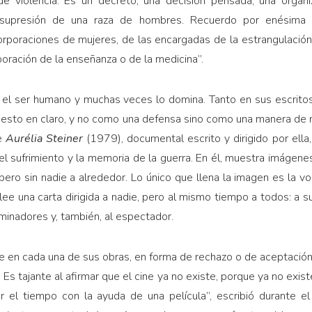
e violencia. Es un decreto, una decisión pensada, una organiz
 supresión de una raza de hombres. Recuerdo por enésima 
rporaciones de mujeres, de las encargadas de la estrangulación d
ración de la enseñanza o de la medicina”.
 el ser humano y muchas veces lo domina. Tanto en sus escritos
ja esto en claro, y no como una defensa sino como una manera de
de
Aurélia Steiner
(1979), documental escrito y dirigido por ell
l sufrimiento y la memoria de la guerra. En él, muestra imágenes
, pero sin nadie a alrededor. Lo único que llena la imagen es la 
 lee una carta dirigida a nadie, pero al mismo tiempo a todos: a 
minadores y, también, al espectador.
e en cada una de sus obras, en forma de rechazo o de aceptación
 Es tajante al afirmar que el cine ya no existe, porque ya no exist
ar el tiempo con la ayuda de una película”, escribió durante e