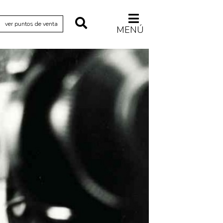
ver puntos de venta
MENÚ
Relecturas
Sociedad
Turismo accidental
Vidas paralelas
Voces y lecturas