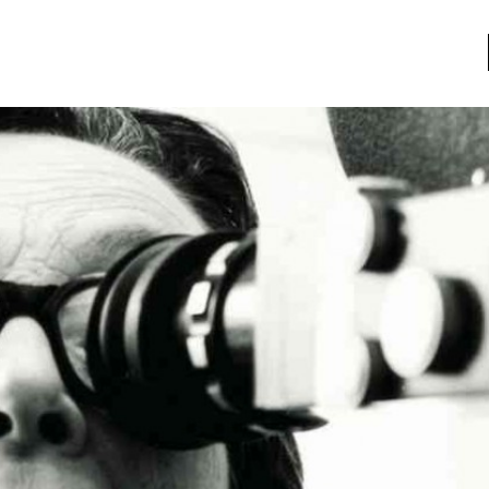
a
Libros usados
nario portátil de la literatura
a
Literatura
entos
Medioambiente
entos
Narrativas visuales
reserva
Pensamiento
ia
Pensamiento ilustrado
ia material de los libros
Personaje
as mentales
Personajes secundarios
Política