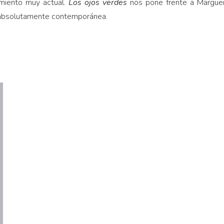
imiento muy actual.
Los ojos verdes
nos pone frente a Marguer
y absolutamente contemporánea.