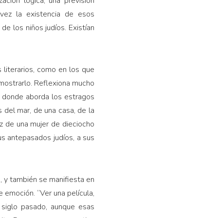
ación lógica, una previsión
vez la existencia de esos
e los niños judíos. Existían
 literarios, como en los que
 mostrarlo. Reflexiona mucho
a, donde aborda los estragos
 del mar, de una casa, de la
voz de una mujer de dieciocho
sus antepasados judíos, a sus
, y también se manifiesta en
e emoción. “Ver una película,
l siglo pasado, aunque esas