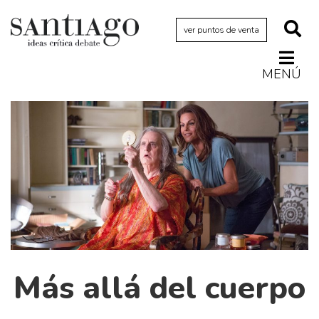
ver puntos de venta
MENÚ
Actualidad
Archivo Cenfoto-UDP
Arquetipos de situación
Artes visuales
Ciencia
Cine y televisión
Ciudad
Cómics
Más allá del cuerpo
Críticas