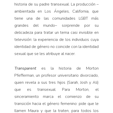
Pensamiento ilustrado
historia de su padre transexual. La producción –
Personaje
ambientada en Los Ángeles, California, que
tiene una de las comunidades LGBT más
Personajes secundarios
grandes del mundo– sorprende por su
Política
delicadeza para tratar un tema casi invisible en
Relecturas
televisión: la experiencia de los individuos cuya
Sociedad
identidad de género no coincide con la identidad
sexual que se les atribuye al nacer.
Turismo accidental
Vidas paralelas
Transparent
es la historia de Morton
Voces y lecturas
Pfefferman, un profesor universitario divorciado,
quien revela a sus tres hijos (Sarah, Josh y Ali)
que es transexual. Para Morton, el
sinceramiento marca el comienzo de su
transición hacia el género femenino: pide que le
llamen Maura y que la traten, para todos los