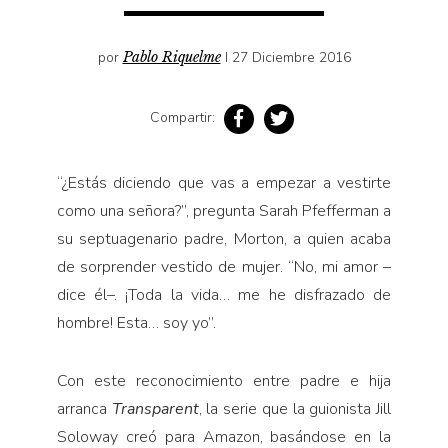
Cultura
Diccionario portátil de la literatura chilena
por
Pablo Riquelme
I 27 Diciembre 2016
Documentos
Fragmentos
Compartir:
Gran reserva
Historia
“¿Estás diciendo que vas a empezar a vestirte
Historia material de los libros
como una señora?”, pregunta Sarah Pfefferman a
Lagunas mentales
su septuagenario padre, Morton, a quien acaba
Libros
de sorprender vestido de mujer. “No, mi amor –
dice él–. ¡Toda la vida… me he disfrazado de
Libros usados
hombre! Esta… soy yo”.
Literatura
Medioambiente
Con este reconocimiento entre padre e hija
Narrativas visuales
arranca
Transparent
, la serie que la guionista Jill
Pensamiento
Soloway creó para Amazon, basándose en la