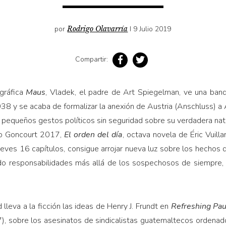
por
Rodrigo Olavarría
I 9 Julio 2019
Compartir:
 gráfica
Maus
, Vladek, el padre de Art Spie­gelman, ve una ban
938 y se acaba de formalizar la anexión de Austria (Anschluss) a 
en pequeños gestos políticos sin seguridad sobre su verdadera nat
io Goncourt 2017,
El orden del día
, octava novela de Éric Vuill
eves 16 capítulos, consigue arrojar nueva luz sobre los hechos 
endo responsabilidades más allá de los sospechosos de siempre, 
lleva a la ficción las ideas de Henry J. Frun­dt en
Refreshing Pa
), sobre los asesinatos de sindicalistas guatemaltecos ordenado