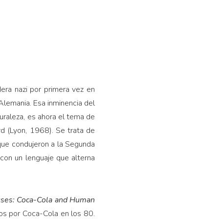
dera nazi por primera vez en
Alemania. Esa inminencia del
uraleza, es ahora el tema de
ard (Lyon, 1968). Se trata de
que con­dujeron a la Segunda
con un lenguaje que alterna
uses: Coca-Cola and Human
s por Co­ca-Cola en los 80.