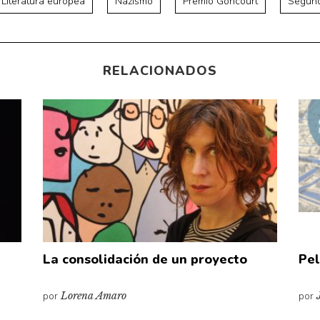
Literatura europea
Nazismo
Premio Goncourt
Segund
RELACIONADOS
La consolidación de un proyecto
Pel
por
Lorena Amaro
por