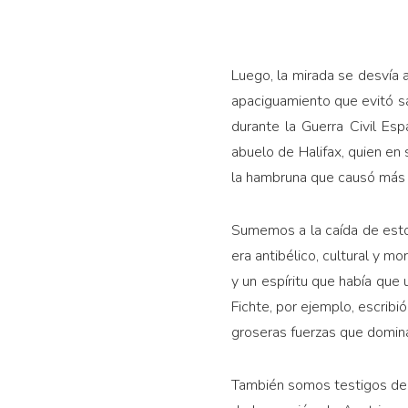
Luego, la mirada se desvía a
apaciguamiento que evitó sa
durante la Guerra Civil Esp
abuelo de Halifax, quien en 
la hambruna que causó más 
Sumemos a la caída de estos
era antibélico, cultural y mo
y un espíritu que había que u
Fichte, por ejemplo, escri­bi
groseras fuer­zas que domin
También somos testigos de c