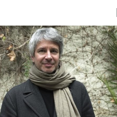
a
Libros usados
nario portátil de la literatura
a
Literatura
entos
Medioambiente
entos
Narrativas visuales
reserva
Pensamiento
ia
Pensamiento ilustrado
ia material de los libros
Personaje
as mentales
Personajes secundarios
Política