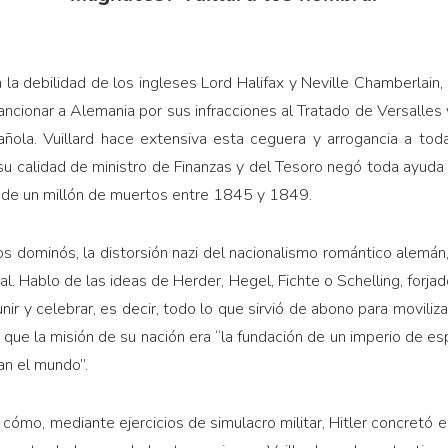
 la de­bilidad de los ingleses Lord Halifax y Neville Chamberlain, 
ncionar a Alemania por sus infracciones al Tratado de Versalle
añola. Vuillard hace extensiva esta ceguera y arrogancia a toda 
su calidad de mi­nistro de Finanzas y del Tesoro negó toda ayuda
de un millón de muertos entre 1845 y 1849.
 do­minós, la distorsión nazi del nacio­nalismo romántico alemá
ral. Hablo de las ideas de Herder, Hegel, Fichte o Schelling, forj
nir y ce­lebrar, es decir, todo lo que sirvió de abono para moviliz
ó que la misión de su nación era “la fundación de un imperio de esp
an el mundo”.
ómo, mediante ejercicios de simulacro militar, Hitler concretó e