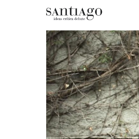
Cultur
Actualidad
Diccio
Archivo Cenfoto-UDP
chilen
Arquetipos de situación
Docum
Artes visuales
Fragm
Ciencia
Gran 
Cine y televisión
Histor
Ciudad
Histor
Cómics
Lagun
Críticas
Libros