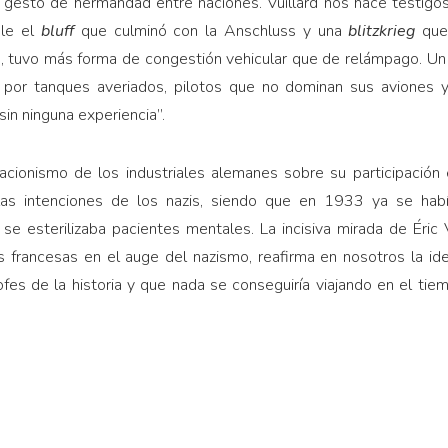
n gesto de hermandad entre naciones. Vuillard nos hace testigos
ble el
bluff
que culminó con la Anschluss y una
blitzkrieg
que
a, tuvo más forma de congestión vehicular que de relám­pago. U
 por tan­ques averiados, pilotos que no domi­nan sus aviones y
in ninguna experiencia”.
acionismo de los industriales alemanes sobre su participación
 las in­tenciones de los nazis, siendo que en 1933 ya se ha
e esterilizaba pacientes mentales. La inci­siva mirada de Éric V
s francesas en el auge del nazismo, re­afirma en nosotros la i
fes de la historia y que nada se conseguiría viajando en el tie