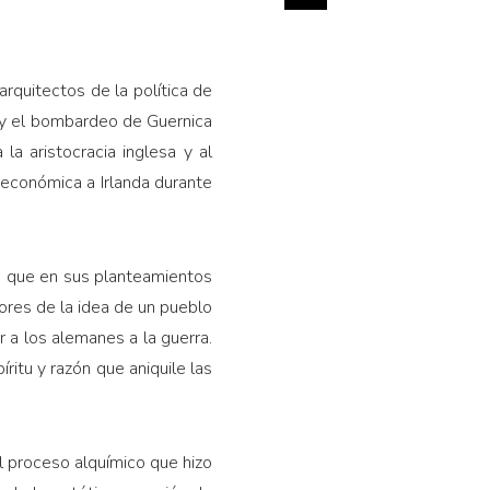
arquitectos de la política de
s y el bombardeo de Guernica
la aristocracia inglesa y al
 económica a Irlanda duran­te
n, que en sus planteamientos
adores de la idea de un pueblo
ar a los alemanes a la guerra.
íritu y razón que aniquile las
l proceso alquímico que hizo