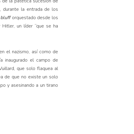
 de la patética sucesión de
, durante la entrada de los
n
bluff
orquestado desde los
 Hitler, un líder “que se ha
 en el nazismo, así como de
bía inaugurado el campo de
uillard, que solo flaquea al
dea de que no existe un solo
mpo y asesinando a un tirano