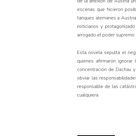
de la anexión de Austria u
escenas que hicieron posi
tanques ale­manes a Austri
noticiarios y protagonizado
arrogado el poder supremo s
Esta novela sepulta el neg
quienes afirmaron ignorar
concentración de Dachau y s
obviar las responsabilidade
responsable de las catástro
cualquiera.