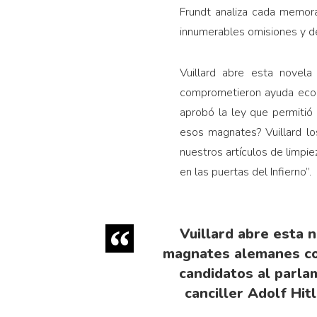
Frundt analiza cada memorá
innume­rables omisiones y d
Vuillard abre esta nove
comprometieron ayuda econó
aprobó la ley que permi­tió 
esos magnates? Vuillard lo
nuestros artículos de limpie
en las puertas del Infierno”.
Vuillard abre esta 
magnates alemanes com
candidatos al parla
canciller Adolf Hit