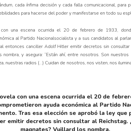
ndum, cada ínfima deci­sión y cada falla comunicacional, para p
ebilidades para hacerse del poder y manifestarse en todo su esp
la con una escena ocurrida el 20 de febrero de 1933, do
mica al Partido Nacionalsocialista y a sus candidatos al parla
al entonces canciller Adolf Hitler emitir decretos sin consultar
s nombra, y asegura: “Es­tán ahí, entre nosotros. Son nuestros 
za, nuestras radios (…) Cuidan de nosotros, nos visten, nos ilum
novela con una escena ocurrida el 20 de febre
prometieron ayuda económica al Partido Naci
mento. Tras esa elección se aprobó la ley que p
ler emitir decretos sin consultar al Rei­chstag
magnates? Vuillard los nombra.