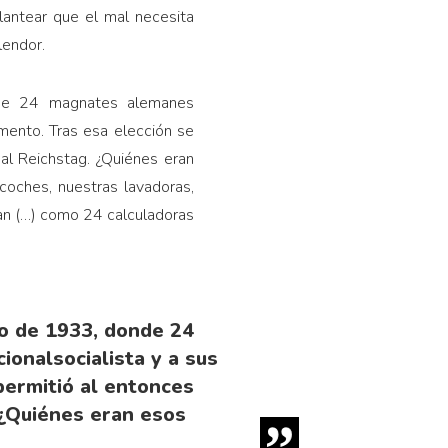
lantear que el mal necesita
lendor.
nde 24 magnates alemanes
mento. Tras esa elección se
 al Rei­chstag. ¿Quiénes eran
coches, nuestras lavadoras,
inan (…) como 24 calculadoras
ro de 1933, donde 24
onalsocialista y a sus
ermi­tió al entonces
. ¿Quiénes eran esos