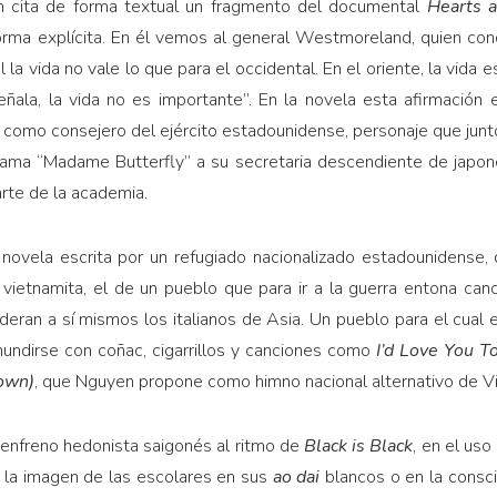
n cita de forma textual un fragmento del documental
Hearts 
forma explícita. En él vemos al general Westmoreland, quien con
l la vida no vale lo que para el occidental. En el oriente, la vida e
señala, la vida no es importante”. En la novela esta afirmación
 como consejero del ejército estadounidense, personaje que jun
lama “Madame Butterfly” a su secretaria descendiente de japone
rte de la academia.
a novela escrita por un refugiado nacionalizado estadounidens
r vietnamita, el de un pueblo que para ir a la guerra entona ca
ideran a sí mismos los italianos de Asia. Un pueblo para el cual
hundirse con coñac, cigarrillos y canciones como
I’d Love You 
own)
, que Nguyen propone como himno nacional alternativo de V
senfreno hedonista saigonés al ritmo de
Black is Black
, en el us
en la imagen de las escolares en sus
ao dai
blancos o en la consci