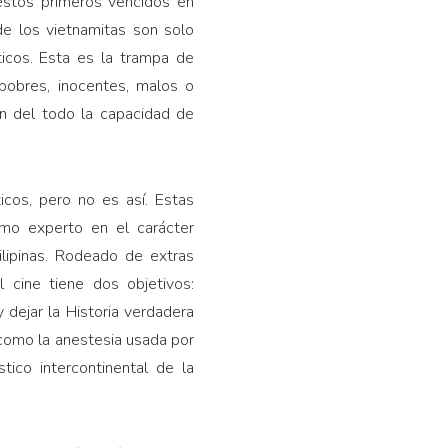
estos primeros vencidos en
nde los vietnamitas son solo
icos. Esta es la trampa de
pobres, inocentes, malos o
an del todo la capacidad de
icos, pero no es así. Estas
omo experto en el carácter
ilipinas. Rodeado de extras
 cine tiene dos objetivos:
y dejar la Historia verdadera
a como la anestesia usada por
ico intercontinental de la