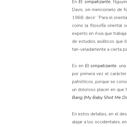
En
El simpatizante
, Nguye
Davis, sin mencionarlo de 
1968, decir: “Para el orienta
como la filosofía oriental 
experto en Asia que trabaja
de estudios asiáticos que l
tan-veladamente a cierta pa
Es en
El simpatizante
, un
por primera vez el carácte
patrióticos, porque se cons
un doloroso placer en que 
Bang (My Baby Shot Me D
En estos detalles, en el de
alejar a los occidentales, 