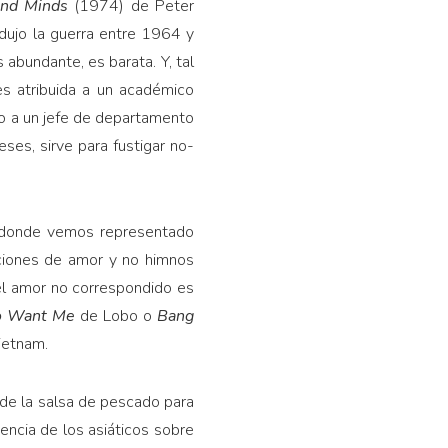
and Minds
(1974) de Peter
dujo la guerra entre 1964 y
s abundante, es barata. Y, tal
 es atribuida a un académico
to a un jefe de departamento
ses, sirve para fustigar no-
e, donde vemos representado
nciones de amor y no himnos
 el amor no correspondido es
To Want Me
de Lobo o
Bang
ietnam.
o de la salsa de pescado para
encia de los asiáticos sobre