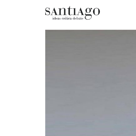
Cultur
Actualidad
Diccio
Archivo Cenfoto-UDP
chilen
Arquetipos de situación
Docum
Artes visuales
Fragm
Ciencia
Gran 
Cine y televisión
Histor
Ciudad
Histor
Cómics
Lagun
Críticas
Libros