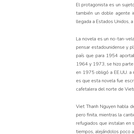
El protagonista es un sujet
también un doble agente in
llegada a Estados Unidos, a
La novela es un no-tan-vela
pensar estadounidense y plan
país que para 1954 aportab
1964 y 1973, se hizo parte 
en 1975 obligó a EE.UU. a r
es que esta novela fue escr
cafetalera del norte de Vie
Viet Thanh Nguyen habla del
pero finita, mientras la can
refugiados que instalan en 
tiempos, alejándolos poco a