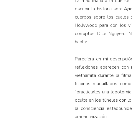
La maquinaria a la que se
escribir la historia son:
Apo
cuerpos sobre los cuales 
Hollywood para con los vi
corruptos. Dice Nguyen: “N
hablar”.
Pareciera en mi descripció
reflexiones aparecen con 
vietnamita durante la film
filipinos maquillados com
“practicarles una lobotomía 
oculta en los túneles con lo
la consciencia estadounid
americanización.