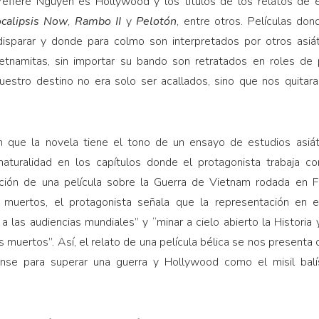
 refiere Nguyen es Hollywood y los títulos de los relatos de 
calipsis Now
,
Rambo II
y
Pelotón
, entre otros. Películas do
disparar y donde para colmo son interpretados por otros asiát
etnamitas, sin importar su bando son retratados en roles de 
uestro destino no era solo ser acallados, sino que nos quitar
n que la novela tiene el tono de un ensayo de estudios asiát
naturalidad en los capítulos donde el protagonista trabaja c
ación de una película sobre la Guerra de Vietnam rodada en F
o muertos, el protagonista señala que la representación en el
a las audiencias mundiales” y “minar a cielo abierto la Historia 
s muertos”. Así, el relato de una película bélica se nos present
ense para superar una guerra y Hollywood como el misil balíst