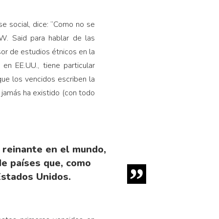
se social, dice: “Como no se
W. Said para hablar de las
sor de estudios étnicos en la
en EE.UU., tiene particular
que los vencidos escriben la
e jamás ha existido (con todo
a reinante en el mundo,
de países que, como
Estados Unidos.