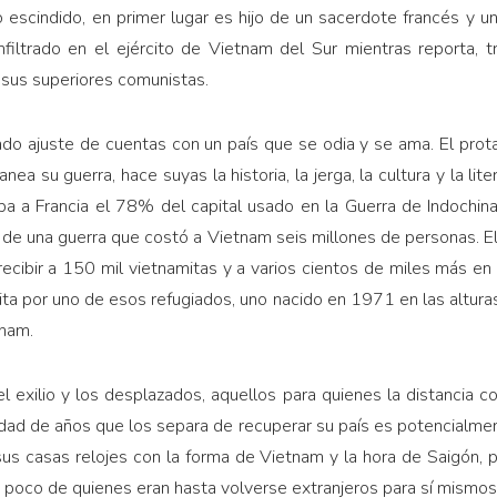
o escindido, en primer lugar es hijo de un sacerdote francés y u
filtrado en el ejército de Vietnam del Sur mientras reporta, t
 sus superiores comunistas.
do ajuste de cuentas con un país que se odia y se ama. El prot
ea su guerra, hace suyas la historia, la jerga, la cultura y la lit
a a Francia el 78% del capital usado en la Guerra de Indochi
de una guerra que costó a Vietnam seis millones de personas. El
ecibir a 150 mil vietnamitas y a varios cientos de miles más en 
ita por uno de esos refugiados, uno nacido en 1971 en las altura
tnam.
 exilio y los desplazados, aquellos para quienes la distancia c
tidad de años que los separa de recuperar su país es potencialment
sus casas relojes con la forma de Vietnam y la hora de Saigón, p
 poco de quienes eran hasta volverse extranjeros para sí mismos