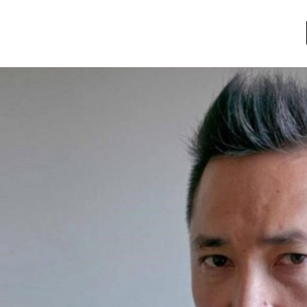
a
Libros usados
nario portátil de la literatura
a
Literatura
entos
Medioambiente
entos
Narrativas visuales
reserva
Pensamiento
ia
Pensamiento ilustrado
ia material de los libros
Personaje
as mentales
Personajes secundarios
Política