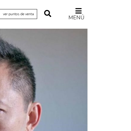
ver puntos de venta
MENÚ
Relecturas
Sociedad
Turismo accidental
Vidas paralelas
Voces y lecturas