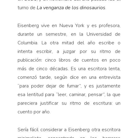
Pensamiento ilustrado
turno de
La venganza de los dinosaurios
.
Personaje
Personajes secundarios
Eisenberg vive en Nueva York y es profesora,
Política
durante un semestre, en la Universidad de
Columbia. La otra mitad del año escribe o
Relecturas
intenta escribir, a juzgar por su ritmo de
Sociedad
publicación: cinco libros de cuentos en poco
Turismo accidental
más de cinco décadas. Es una escritora lenta,
Vidas paralelas
comenzó tarde, según dice en una entrevista
Voces y lecturas
“para poder dejar de fumar”, y es justamente
esa lentitud para “leer, caminar, pensar”, la que
pareciera justificar su ritmo de escritura: un
cuento por año.
Sería fácil considerar a Eisenberg otra escritora