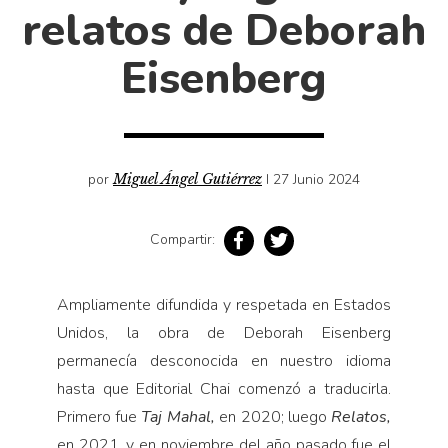
Cultura
relatos de Deborah
Diccionario portátil de la literatura chilena
Eisenberg
Documentos
Fragmentos
Gran reserva
Historia
por
Miguel Ángel Gutiérrez
I 27 Junio 2024
Historia material de los libros
Lagunas mentales
Compartir:
Libros
Libros usados
Ampliamente difundida y respetada en Estados
Literatura
Unidos, la obra de Deborah Eisenberg
permanecía desconocida en nuestro idioma
Medioambiente
hasta que Editorial Chai comenzó a traducirla.
Narrativas visuales
Primero fue
Taj Mahal,
en 2020; luego
Relatos,
Pensamiento
en 2021, y en noviembre del año pasado fue el