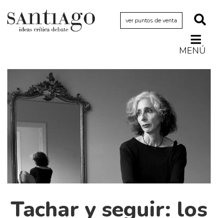
ver puntos de venta
MENÚ
Actualidad
Archivo Cenfoto-UDP
Arquetipos de situación
Artes visuales
Ciencia
Cine y televisión
Ciudad
Cómics
Críticas
Tachar y seguir: los