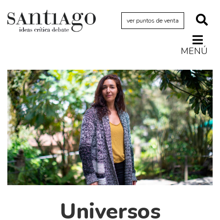
ver puntos de venta
MENÚ
Actualidad
Archivo Cenfoto-UDP
Arquetipos de situación
Artes visuales
Ciencia
Cine y televisión
Ciudad
Cómics
Críticas
Universos