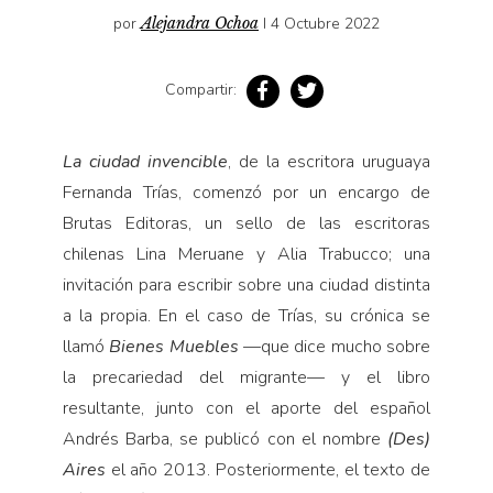
Pensamiento ilustrado
por
Alejandra Ochoa
I 4 Octubre 2022
Personaje
Personajes secundarios
Compartir:
Política
La ciudad invencible
, de la escritora uruguaya
Relecturas
Fernanda Trías, comenzó por un encargo de
Sociedad
Brutas Editoras, un sello de las escritoras
Turismo accidental
chilenas Lina Meruane y Alia Trabucco; una
Vidas paralelas
invitación para escribir sobre una ciudad distinta
Voces y lecturas
a la propia. En el caso de Trías, su crónica se
llamó
Bienes Muebles
—que dice mucho sobre
la precariedad del migrante— y el libro
resultante, junto con el aporte del español
Andrés Barba, se publicó con el nombre
(Des)
Aires
el año 2013. Posteriormente, el texto de