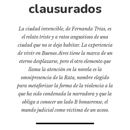
Cultura
clausurados
Diccionario portátil de la literatura chilena
Documentos
Fragmentos
La ciudad invencible, de Fernanda Trías, es
el relato triste y a ratos angustioso de una
Gran reserva
ciudad que no se deja habitar. La experiencia
Historia
de vivir en Buenos Aires tiene la marca de un
Historia material de los libros
eterno desplazarse, pero el otro elemento que
Lagunas mentales
llama la atención en la novela es la
Libros
omnipresencia de la Rata, nombre elegido
para metaforizar la forma de la violencia a la
Libros usados
que ha sido condenada la narradora y que la
Literatura
obliga a conocer un lado B bonaerense, el
Medioambiente
mundo judicial como víctima de un acoso.
Narrativas visuales
Pensamiento