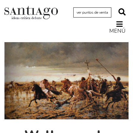
ver puntos de venta
MENÚ
Actualidad
Archivo Cenfoto-UDP
Arquetipos de situación
Artes visuales
Ciencia
Cine y televisión
Ciudad
Cómics
Críticas