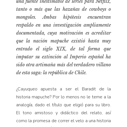
una fuente inestimable de series para Netflix,
Pensamiento ilustrado
tanto o más que las hazañas de cowboys o
Personaje
mongoles. Ambas hipótesis encuentran
Personajes secundarios
respaldo en una investigación ampliamente
Política
documentada, cuya motivación es acreditar
que la nación mapuche existió hasta muy
Relecturas
entrado el siglo XIX, de tal forma que
Sociedad
imputar su extinción al Imperio español ha
Turismo accidental
sido otra artimaña más del verdadero villano
Vidas paralelas
de esta saga: la república de Chile.
Voces y lecturas
¿Cayuqueo apuesta a ser el Baradit de la
historia mapuche? Por lo menos no le teme a la
analogía, dado el título que eligió para su libro.
El tono amistoso y didáctico del relato, así
como la promesa de correr el velo a una historia