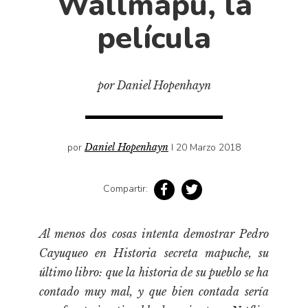
Wallmapu, la
Cultura
Diccionario portátil de la literatura chilena
película
Documentos
Fragmentos
por Daniel Hopenhayn
Gran reserva
Historia
Historia material de los libros
por
Daniel Hopenhayn
I 20 Marzo 2018
Lagunas mentales
Libros
Compartir:
Libros usados
Literatura
Al menos dos cosas intenta demostrar Pedro
Medioambiente
Cayuqueo en
Historia secreta mapuche
, su
Narrativas visuales
último libro: que la historia de su pueblo se ha
contado muy mal, y que bien contada sería
Pensamiento