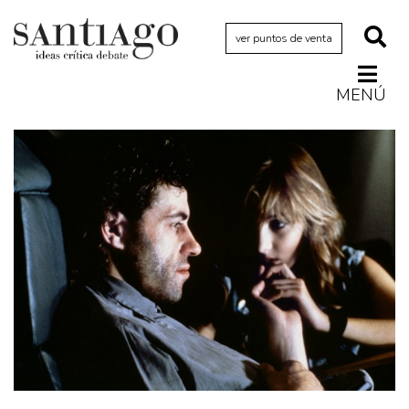
ver puntos de venta
MENÚ
Actualidad
Archivo Cenfoto-UDP
Arquetipos de situación
Artes visuales
Ciencia
Cine y televisión
Ciudad
Cómics
Críticas