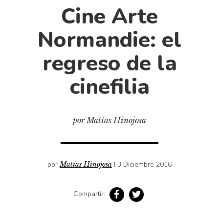
Cultura
Cine Arte
Diccionario portátil de la literatura chilena
Normandie: el
Documentos
Fragmentos
regreso de la
Gran reserva
cinefilia
Historia
Historia material de los libros
Lagunas mentales
por Matías Hinojosa
Libros
Libros usados
Literatura
por
Matías Hinojosa
I 3 Diciembre 2016
Medioambiente
Narrativas visuales
Compartir:
Pensamiento