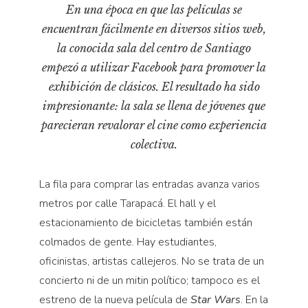
Pensamiento ilustrado
En una época en que las películas se
encuentran fácilmente en diversos sitios web,
Personaje
la conocida sala del centro de Santiago
Personajes secundarios
empezó a utilizar Facebook para promover la
Política
exhibición de clásicos. El resultado ha sido
Relecturas
impresionante: la sala se llena de jóvenes que
Sociedad
parecieran revalorar el cine como experiencia
colectiva.
Turismo accidental
Vidas paralelas
La fila para comprar las entradas avanza varios
Voces y lecturas
metros por calle Tarapacá. El hall y el
estacionamiento de bicicletas también están
colmados de gente. Hay estudiantes,
oficinistas, artistas callejeros. No se trata de un
concierto ni de un mitin político; tampoco es el
estreno de la nueva película de
Star Wars
. En la