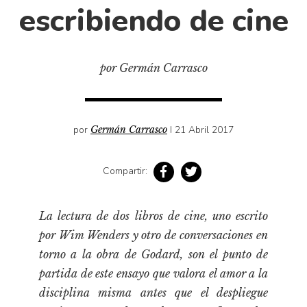
Cultura
escribiendo de cine
Diccionario portátil de la literatura chilena
Documentos
Fragmentos
por Germán Carrasco
Gran reserva
Historia
por
Germán Carrasco
I 21 Abril 2017
Historia material de los libros
Lagunas mentales
Compartir:
Libros
Libros usados
La lectura de dos libros de cine, uno escrito
Literatura
por Wim Wenders y otro de conversaciones en
Medioambiente
torno a la obra de Godard, son el punto de
Narrativas visuales
partida de este ensayo que valora el amor a la
Pensamiento
disciplina misma antes que el despliegue