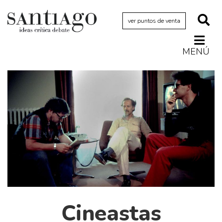
ver puntos de venta
MENÚ
Actualidad
Archivo Cenfoto-UDP
Arquetipos de situación
Artes visuales
Ciencia
Cine y televisión
Ciudad
Cómics
Críticas
Cineastas