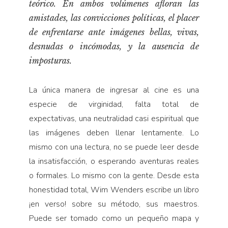
teórico. En ambos volúmenes afloran las
Pensamiento ilustrado
amistades, las convicciones políticas, el placer
Personaje
de enfrentarse ante imágenes bellas, vivas,
Personajes secundarios
desnudas o incómodas, y la ausencia de
Política
imposturas.
Relecturas
La única manera de ingresar al cine es una
Sociedad
especie de virginidad, falta total de
Turismo accidental
expectativas, una neutralidad casi espiritual que
Vidas paralelas
las imágenes deben llenar lentamente. Lo
Voces y lecturas
mismo con una lectura, no se puede leer desde
la insatisfacción, o esperando aventuras reales
o formales. Lo mismo con la gente. Desde esta
honestidad total, Wim Wenders escribe un libro
¡en verso! sobre su método, sus maestros.
Puede ser tomado como un pequeño mapa y