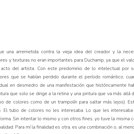
ue una arremetida contra la vieja idea del creador y la nec
res y texturas no eran importantes para Duchamp, ya que el valo
 acto del artista. Con este predominio de lo intelectual por s
valores que se habían perdido durante el período romántico, cu
ividual en desmedro de una manifestación que históricamente hab
tura que solo se dirige a la retina y una pintura que va más allá 
ubo de colores como de un trampolín para saltar más lejos). Es
o. El tubo de colores no les interesaba. Lo que les interesaba
 forma. Sin intentar lo mismo y con otros fines, yo tuve la misma c
nalidad. Para mí la finalidad es otra, es una combinación o, al men