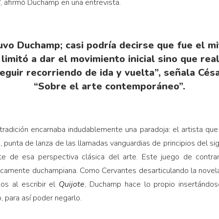
”, afirmó Duchamp en una entrevista.
uvo Duchamp; casi podría decirse que fue el mi
 limitó a dar el movimiento inicial sino que rea
guir recorriendo de ida y vuelta”, señala Cés
“Sobre el arte contemporáneo”.
radición encarnaba indudablemente una paradoja: el artista que
punta de lanza de las llamadas vanguardias de principios del sig
e de esa perspectiva clásica del arte. Este juego de contrari
ípicamente duchampiana. Como Cervantes desarticulando la novela
os al escribir el
Quijote
, Duchamp hace lo propio insertándos
, para así poder negarlo.