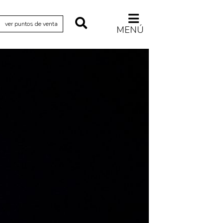
ver puntos de venta
MENÚ
Relecturas
Sociedad
Turismo accidental
Vidas paralelas
Voces y lecturas