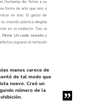
cel Duchamp dio forma a su
una forma de arte que vino a
rtirse en arte. El gesto de
a creación plástica dirigida
ión es el intelecto. Tras la
s
,
Peine
,
Un ruido secreto
y
tefactos lograron el remezón
pias manos carece de
resentó de tal modo que
vista nuevo. Creó un
segundo número de la
xhibición.