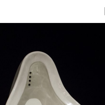
a
Libros usados
nario portátil de la literatura
a
Literatura
entos
Medioambiente
entos
Narrativas visuales
reserva
Pensamiento
ia
Pensamiento ilustrado
ia material de los libros
Personaje
as mentales
Personajes secundarios
Política