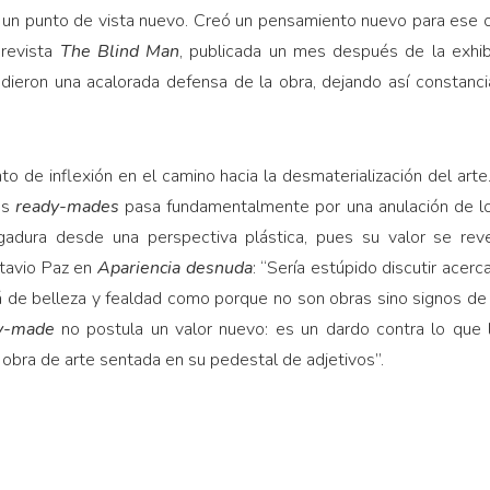
 un punto de vista nuevo. Creó un pensamiento nuevo para ese obj
 revista
The Blind Man
, publicada un mes después de la exhi
ieron una acalorada defensa de la obra, dejando así constanc
nto de inflexión en el camino hacia la desmaterialización del art
os
ready-mades
pasa fundamentalmente por una anulación de los
gadura desde una perspectiva plástica, pues su valor se reve
tavio Paz en
Apariencia desnuda
: “Sería estúpido discutir acerc
á de belleza y fealdad como porque no son obras sino signos de 
y-made
no postula un valor nuevo: es un dardo contra lo que l
a obra de arte sentada en su pedestal de adjetivos”.