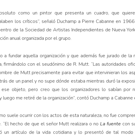
soluto como un pintor que presenta un cuadro, que quiere
 alaben los críticos”, señaló Duchamp a Pierre Cabanne en 1966
dentro de la Sociedad de Artistas Independientes de Nueva York
ción anual organizada por el grupo.
do a fundar aquella organización y que además fue jurado de la m
 firmándolo con el seudónimo de R. Mutt. “Las autoridades ofic
ombre de Mutt precisamente para evitar que intervinieran los as
rás de un panel y no supe dónde estaba mientras duró la exposi
 ese objeto, pero creo que los organizadores lo sabían por r
 y luego me retiré de la organización”, contó Duchamp a Cabanne
omo suele ocurrir con los actos de esta naturaleza, no fue comp
te. “El hecho de que el señor Mutt realizara o no
La fuente
con su
ió un artículo de la vida cotidiana y lo presentó de tal modo q