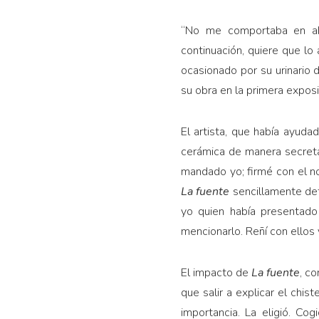
“No me comportaba en ab
continuación, quiere que lo
ocasionado por su urinario 
su obra en la primera exposi
El artista, que había ayuda
cerámica de manera secreta,
mandado yo; firmé con el n
La fuente
sencillamente det
yo quien había presentado
mencionarlo. Reñí con ellos
El impacto de
La fuente
, c
que salir a explicar el chis
importancia. La eligió. Cog