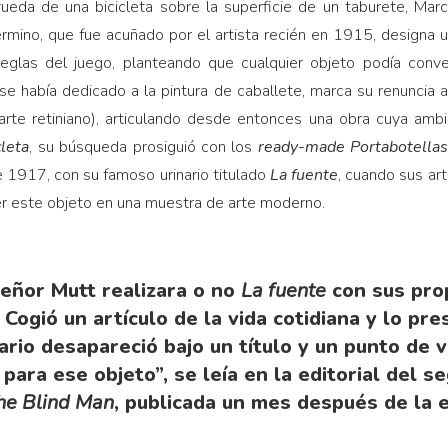
ueda de una bicicleta sobre la superficie de un taburete, Mar
érmino, que fue acuñado por el artista recién en 1915, designa 
eglas del juego, planteando que cualquier objeto podía conve
había dedicado a la pintura de caballete, marca su renuncia a l
arte retiniano), articulando desde entonces una obra cuya ambic
leta
, su búsqueda prosiguió con los
ready-made
Portabotella
de 1917, con su famoso urinario titulado
La fuente
, cuando sus ar
ner este objeto en una muestra de arte moderno.
señor Mutt realizara o no
La fuente
con sus pro
. Cogió un artículo de la vida cotidiana y lo p
itario desapareció bajo un título y un punto de 
ara ese objeto”, se leía en la editorial del 
he Blind Man
, publicada un mes después de la e