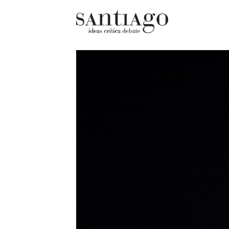
Cultur
Actualidad
Diccio
Archivo Cenfoto-UDP
chilen
Arquetipos de situación
Docum
Artes visuales
Fragm
Ciencia
Gran 
Cine y televisión
Histor
Ciudad
Histor
Cómics
Lagun
Críticas
Libros