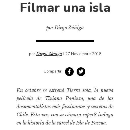
Cultura
Filmar una isla
Diccionario portátil de la literatura chilena
Documentos
por Diego Zúñiga
Fragmentos
Gran reserva
Historia
por
Diego Zúñiga
I 27 Noviembre 2018
Historia material de los libros
Lagunas mentales
Compartir:
Libros
Libros usados
En octubre se estrenó
Tierra sola
, la nueva
Literatura
película de Tiziana Panizza, una de las
Medioambiente
documentalistas más fascinantes y secretas de
Chile. Esta vez, con su cámara super8 indaga
Narrativas visuales
en la historia de la cárcel de Isla de Pascua.
Pensamiento