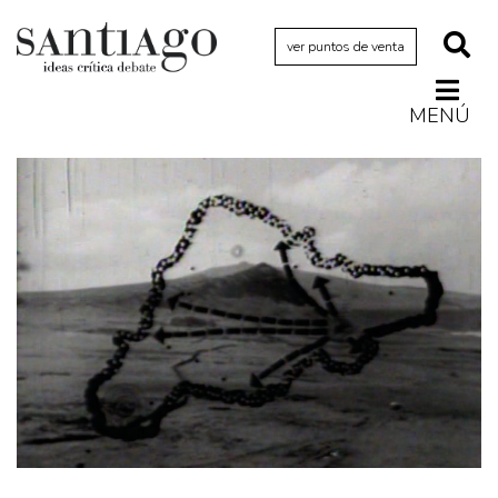
ver puntos de venta
MENÚ
Actualidad
Archivo Cenfoto-UDP
Arquetipos de situación
Artes visuales
Ciencia
Cine y televisión
Ciudad
Cómics
Críticas