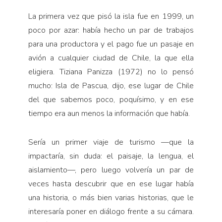
Pensamiento ilustrado
La primera vez que pisó la isla fue en 1999, un
Personaje
poco por azar: había hecho un par de trabajos
Personajes secundarios
para una productora y el pago fue un pasaje en
Política
avión a cualquier ciudad de Chile, la que ella
eligiera. Tiziana Panizza (1972) no lo pensó
Relecturas
mucho: Isla de Pascua, dijo, ese lugar de Chile
Sociedad
del que sabemos poco, poquísimo, y en ese
Turismo accidental
tiempo era aun menos la información que había.
Vidas paralelas
Voces y lecturas
Sería un primer viaje de turismo —que la
impactaría, sin duda: el paisaje, la lengua, el
aislamiento—, pero luego volvería un par de
veces hasta descubrir que en ese lugar había
una historia, o más bien varias historias, que le
interesaría poner en diálogo frente a su cámara.