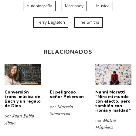
Autobiografía
Morrissey
Música
Terry Eagleton
The Smiths
RELACIONADOS
Conversión
El peligroso
Nanni Moretti:
trans, música de
señor Peterson
“Miro mi mundo
Bach y un regalo
con afecto, pero
de Dios
también con
por
Marcelo
ironía y maldad”
Somarriva
por
Juan Pablo
por
Matías
Abalo
Hinojosa