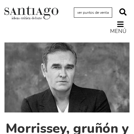
ver puntos de venta
MENÚ
Actualidad
Archivo Cenfoto-UDP
Arquetipos de situación
Artes visuales
Ciencia
Cine y televisión
Ciudad
Cómics
Críticas
Morrissey, gruñón y