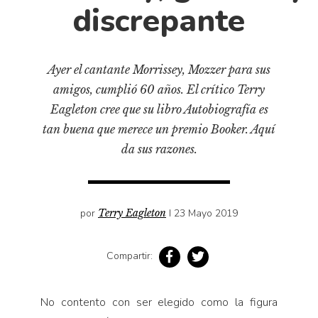
Cultura
discrepante
Diccionario portátil de la literatura chilena
Documentos
Fragmentos
Ayer el cantante Morrissey, Mozzer para sus
amigos, cumplió 60 años. El crítico Terry
Gran reserva
Eagleton cree que su libro Autobiografía es
Historia
tan buena que merece un premio Booker. Aquí
Historia material de los libros
da sus razones.
Lagunas mentales
Libros
Libros usados
por
Terry Eagleton
I 23 Mayo 2019
Literatura
Compartir:
Medioambiente
Narrativas visuales
No contento con ser elegido como la figura
Pensamiento