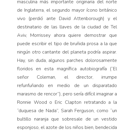
masculina más importante originaria del norte
Pensamiento ilustrado
de Inglaterra, el segundo mayor ícono británico
Personaje
vivo (perdió ante David Attenborough) y el
Personajes secundarios
destinatario de las llaves de la ciudad de Tel
Política
Aviv, Morrissey ahora quiere demostrar que
puede escribir el tipo de bruñida prosa a la que
Relecturas
ningún otro cantante del planeta podría aspirar.
Sociedad
Hay, sin duda, algunos parches dolorosamente
Turismo accidental
floridos en esta magnífica autobiografía (“El
Vidas paralelas
señor Coleman, el director, irrumpe
Voces y lecturas
refunfuñando en medio de un disparatado
marasmo de rencor”), pero sería difícil imaginar a
Ronnie Wood o Eric Clapton retratando a la
“duquesa de Nada”, Sarah Ferguson, como “un
bultillo naranja que sobresale de un vestido
esponjoso, el azote de los niños bien, bendecida