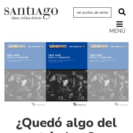
ver puntos de venta
MENÚ
Actualidad
Archivo Cenfoto-UDP
Arquetipos de situación
Artes visuales
Ciencia
Cine y televisión
Ciudad
Cómics
¿Quedó algo del
Críticas