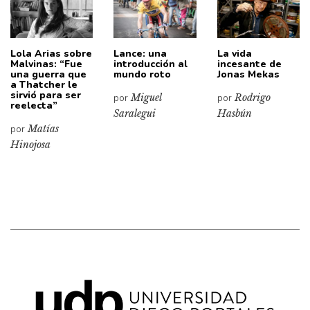
Lola Arias sobre
Lance: una
La vida
Malvinas: “Fue
introducción al
incesante de
una guerra que
mundo roto
Jonas Mekas
a Thatcher le
sirvió para ser
por
Miguel
por
Rodrigo
reelecta”
Saralegui
Hasbún
por
Matías
Hinojosa