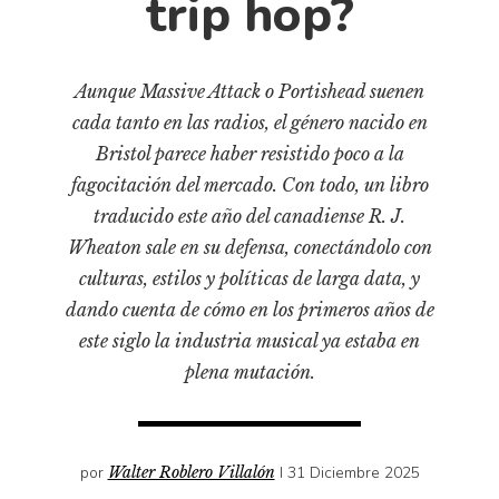
trip hop?
Cultura
Diccionario portátil de la literatura chilena
Documentos
Aunque Massive Attack o Portishead suenen
Fragmentos
cada tanto en las radios, el género nacido en
Gran reserva
Bristol parece haber resistido poco a la
Historia
fagocitación del mercado. Con todo, un libro
Historia material de los libros
traducido este año del canadiense R. J.
Wheaton sale en su defensa, conectándolo con
Lagunas mentales
culturas, estilos y políticas de larga data, y
Libros
dando cuenta de cómo en los primeros años de
Libros usados
este siglo la industria musical ya estaba en
Literatura
plena mutación.
Medioambiente
Narrativas visuales
por
Walter Roblero Villalón
I 31 Diciembre 2025
Pensamiento