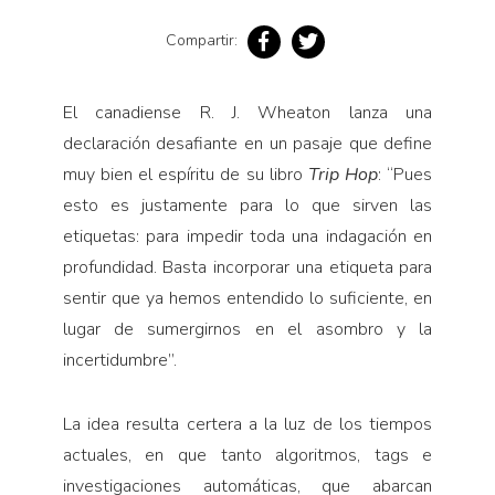
Pensamiento ilustrado
Compartir:
Personaje
Personajes secundarios
El canadiense R. J. Wheaton lanza una
Política
declaración desafiante en un pasaje que define
Relecturas
muy bien el espíritu de su libro
Trip Hop
: “Pues
Sociedad
esto es justamente para lo que sirven las
etiquetas: para impedir toda una indagación en
Turismo accidental
profundidad. Basta incorporar una etiqueta para
Vidas paralelas
sentir que ya hemos entendido lo suficiente, en
Voces y lecturas
lugar de sumergirnos en el asombro y la
incertidumbre”.
La idea resulta certera a la luz de los tiempos
actuales, en que tanto algoritmos, tags e
investigaciones automáticas, que abarcan