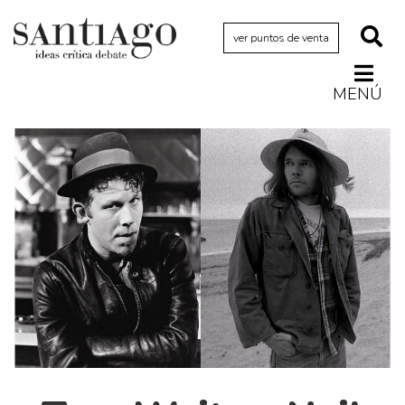
ver puntos de venta
MENÚ
Actualidad
Archivo Cenfoto-UDP
Arquetipos de situación
Artes visuales
Ciencia
Cine y televisión
Ciudad
Cómics
Críticas