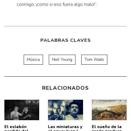
conmigo, ¡como si eso fuera algo malo!”.
PALABRAS CLAVES
Música
Neil Young
Tom Waits
RELACIONADOS
El eslabón
Las miniaturas y
El sueño de la