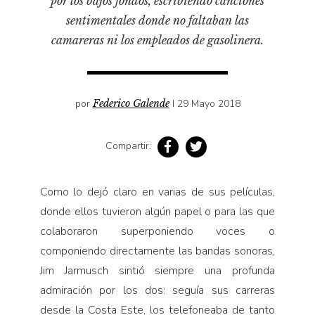
por los bajos fondos, escribiendo canciones
Pensamiento ilustrado
sentimentales donde no faltaban las
Personaje
camareras ni los empleados de gasolinera.
Personajes secundarios
Política
por
Federico Galende
I 29 Mayo 2018
Relecturas
Sociedad
Compartir:
Turismo accidental
Vidas paralelas
Como lo dejó claro en varias de sus películas,
Voces y lecturas
donde ellos tuvieron algún papel o para las que
colaboraron superponiendo voces o
componiendo directamente las bandas sonoras,
Jim Jarmusch sintió siempre una profunda
admiración por los dos: seguía sus carreras
desde la Costa Este, los telefoneaba de tanto