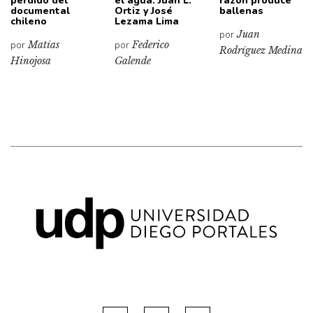
perdido del
el agua: Juan L.
razón produce
documental
Ortiz y José
ballenas
chileno
Lezama Lima
por
Juan
por
Matías
por
Federico
Rodríguez Medina
Hinojosa
Galende