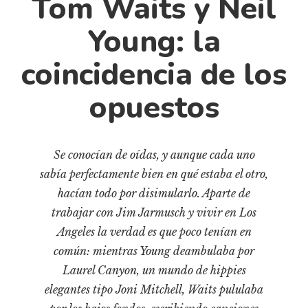
Tom Waits y Neil
Cultura
Diccionario portátil de la literatura chilena
Young: la
Documentos
coincidencia de los
Fragmentos
Gran reserva
opuestos
Historia
Historia material de los libros
Se conocían de oídas, y aunque cada uno
Lagunas mentales
sabía perfectamente bien en qué estaba el otro,
Libros
hacían todo por disimularlo. Aparte de
Libros usados
trabajar con Jim Jarmusch y vivir en Los
Literatura
Angeles la verdad es que poco tenían en
Medioambiente
común: mientras Young deambulaba por
Laurel Canyon, un mundo de hippies
Narrativas visuales
elegantes tipo Joni Mitchell, Waits pululaba
Pensamiento