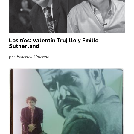
Pensamiento ilustrado
Personaje
Personajes secundarios
Política
Los tíos: Valentín Trujillo y Emilio
Relecturas
Sutherland
Sociedad
por
Federico Galende
Turismo accidental
Vidas paralelas
Voces y lecturas