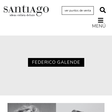
ver puntos de venta
MENÚ
Actualidad
Archivo Cenfoto-UDP
Arquetipos de situación
Artes visuales
FEDERICO GALENDE
Ciencia
Cine y televisión
Ciudad
Cómics
Críticas