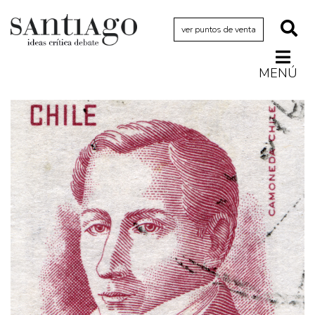
ver puntos de venta
MENÚ
Actualidad
Archivo Cenfoto-UDP
Arquetipos de situación
Artes visuales
Ciencia
Cine y televisión
Ciudad
Cómics
Críticas