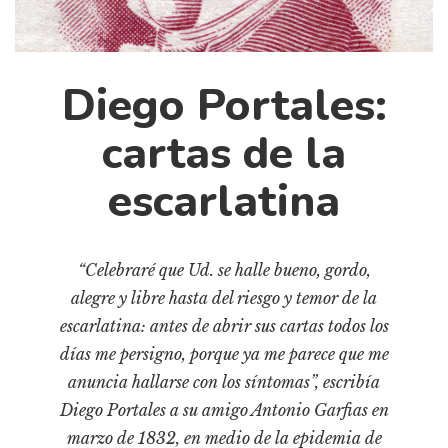
Cultura
Diccionario portátil de la literatura chilena
Documentos
Diego Portales:
Fragmentos
Gran reserva
cartas de la
Historia
escarlatina
Historia material de los libros
Lagunas mentales
Libros
“Celebraré que Ud. se halle bueno, gordo,
alegre y libre hasta del riesgo y temor de la
Libros usados
escarlatina: antes de abrir sus cartas todos los
Literatura
días me persigno, porque ya me parece que me
Medioambiente
anuncia hallarse con los síntomas”, escribía
Narrativas visuales
Diego Portales a su amigo Antonio Garfias en
Pensamiento
marzo de 1832, en medio de la epidemia de