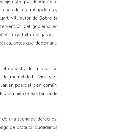
ral ejemplar por donde se lo
ereses de los trabajadores y
tuart Mill, autor de
Sobre la
intervención del gobierno en
lica gratuita obligatoria–,
ática, antes que doctrinaria,
s el opuesto de la tradición
 de mentalidad cívica y el
ctuar en pos del bien común.
alcó también la existencia de
r de una teoría de derechos,
esgo de producir ciudadanos