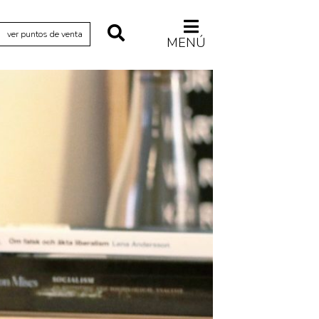
ver puntos de venta
MENÚ
Relecturas
Sociedad
Turismo accidental
Vidas paralelas
Voces y lecturas