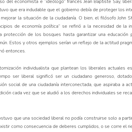
so del economista e “ideólogo” francés Jean Baptiste Say, libe
tuvo que era indudable que el gobierno debía de proteger los int
 mejorar la situación de la ciudadanía. O bien, el filósofo John S
ncipios de economía política” se refirió a la necesidad de la 
 protección de los bosques hasta garantizar una educación púb
mún. Estos y otros ejemplos serían un reflejo de la actitud pragm
inó entonces.
omización individualista que plantean los liberales actuales e
empo ser liberal significó ser un ciudadano generoso, dotado
sión social de una ciudadanía interconectada, que aspiraba a a
dición cada vez que se aludió a los derechos individuales se rec
ostuvo que una sociedad liberal no podía construirse solo a parti
xistir como consecuencia de deberes cumplidos, o se corre el ri