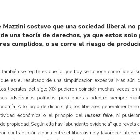
 Mazzini sostuvo que una sociedad liberal no 
 de una teoría de derechos, ya que estos solo
es cumplidos, o se corre el riesgo de produci
e también se repite es que lo que hoy se conoce como liberalism
 que es el resultado de una simplificación excesiva. Más aún, de
os liberales del siglo XIX pudieron coincidir muchas veces en a
 sus adversarios políticos, pero puertas adentro siempre mantu
onomía. A lo largo de dicho siglo, los liberales generalmente no 
tividad económica o el principio del
laissez faire
, ni pusiero
de propiedad. Según ella hay “abundante evidencia” que revela có
ron contradicción alguna entre el liberalismo y favorecer interve