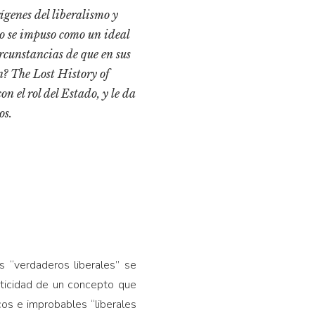
ígenes del liberalismo y
mo se impuso como un ideal
ircunstancias de que en sus
n? The Lost History of
n el rol del Estado, y le da
os.
 “verdaderos liberales” se
asticidad de un concepto que
cos e improbables “liberales