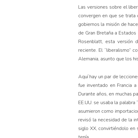
Las versiones sobre el lib
convergen en que se trata d
gobiernos la misión de hace
de Gran Bretaña a Estados U
Rosenblatt, esta versión 
reciente. El “liberalismo” 
Alemania, asunto que los his
Aquí hay un par de leccione
fue inventado en Francia a 
Durante años, en muchas par
EE.UU. se usaba la palabra “
asumieron como importacion
revisó la necesidad de la i
siglo XX, convirtiéndolo en s
tenía.