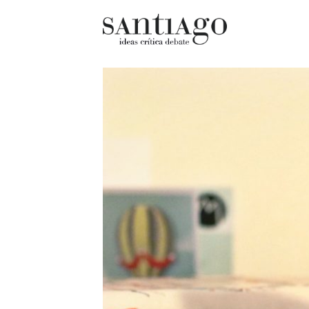
Cultur
Actualidad
Diccio
Archivo Cenfoto-UDP
chilen
Arquetipos de situación
Docum
Artes visuales
Fragm
Ciencia
Gran 
Cine y televisión
Histor
Ciudad
Histor
Cómics
Lagun
Críticas
Libros