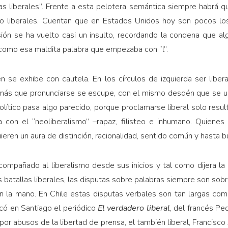
as liberales”. Frente a esta pelotera semántica siempre habrá 
mo liberales. Cuentan que en Estados Unidos hoy son pocos lo
ión se ha vuelto casi un insulto, recordando la condena que alg
como esa maldita palabra que empezaba con “l”.
n se exhibe con cautela. En los círculos de izquierda ser liber
e más que pronunciarse se escupe, con el mismo desdén que se us
político pasa algo parecido, porque proclamarse liberal solo resul
ia con el “neoliberalismo” –rapaz, filisteo e inhumano. Quiene
ieren un aura de distinción, racionalidad, sentido común y hasta 
compañado al liberalismo desde sus inicios y tal como dijera la
s batallas liberales, las disputas sobre palabras siempre son sob
en la mano. En Chile estas disputas verbales son tan largas como
có en Santiago el periódico
El verdadero liberal
, del francés Pe
 por abusos de la libertad de prensa, el también liberal, Francisco