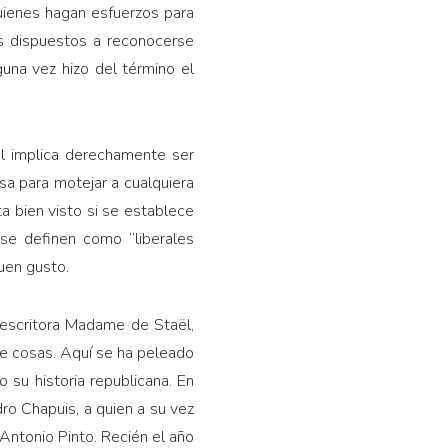
quienes hagan esfuerzos para
s dispuestos a reconocerse
una vez hizo del término el
al implica derechamente ser
a para motejar a cualquiera
ta bien visto si se establece
s se definen como “liberales
buen gusto.
 escritora Madame de Staël,
re cosas. Aquí se ha peleado
 su historia republicana. En
dro Chapuis, a quien a su vez
 Antonio Pinto. Recién el año