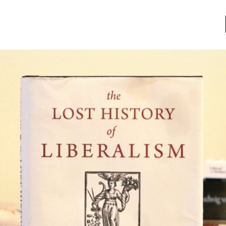
a
Libros usados
nario portátil de la literatura
a
Literatura
entos
Medioambiente
entos
Narrativas visuales
reserva
Pensamiento
ia
Pensamiento ilustrado
ia material de los libros
Personaje
as mentales
Personajes secundarios
Política