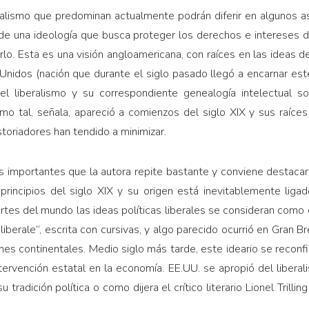
eralismo que predominan actualmente podrán diferir en algunos a
e una ideología que busca proteger los derechos e intereses del
rlo. Esta es una visión angloamericana, con raíces en las ideas
nidos (nación que durante el siglo pasado llegó a encarnar est
del liberalismo y su correspondiente genealogía intelectual s
como tal, señala, apareció a comienzos del siglo XIX y sus raíce
toriadores han tendido a minimizar.
s importantes que la autora repite bastante y conviene destacar 
principios del siglo XIX y su origen está inevitablemente liga
tes del mundo las ideas políticas liberales se consideran como 
liberale”, escrita con cursivas, y algo parecido ocurrió en Gran 
es continentales. Medio siglo más tarde, este ideario se reconf
ntervención estatal en la economía. EE.UU. se apropió del libera
u tradición política o como dijera el crítico literario Lionel Trilli