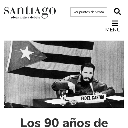
ver puntos de venta
MENÚ
Actualidad
Archivo Cenfoto-UDP
Arquetipos de situación
Artes visuales
Ciencia
Cine y televisión
Ciudad
Cómics
Críticas
Los 90 años de