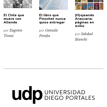
El Chile que
El libro que
(H)ojeando
muere con
Pinochet nunca
Araucaria:
Allende
quiso entregar
páginas en
exilio
por
Eugenio
por
Gonzalo
por
Soledad
Tironi
Peralta
Bianchi