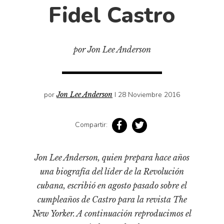
Cultura
Fidel Castro
Diccionario portátil de la literatura chilena
Documentos
Fragmentos
por Jon Lee Anderson
Gran reserva
Historia
por
Jon Lee Anderson
I 28 Noviembre 2016
Historia material de los libros
Lagunas mentales
Compartir:
Libros
Libros usados
Jon Lee Anderson, quien prepara hace años
Literatura
una biografía del líder de la Revolución
Medioambiente
cubana, escribió en agosto pasado sobre el
Narrativas visuales
cumpleaños de Castro para la revista
The
Pensamiento
New Yorker
. A continuación reproducimos el