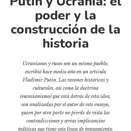
Putin y Ucrania: el
Cultura
poder y la
Diccionario portátil de la literatura chilena
Documentos
construcción de la
Fragmentos
historia
Gran reserva
Historia
Historia material de los libros
Ucranianos y rusos son un mismo pueblo,
Lagunas mentales
escribió hace medio año en un artículo
Libros
Vladimir Putin. Las razones históricas y
Libros usados
culturales, así como la doctrina
(eurasianismo) que está detrás de esta idea,
Literatura
son analizadas por el autor de este ensayo,
Medioambiente
quien por otra parte no pierde de vista las
Narrativas visuales
contradicciones y serias implicancias
Pensamiento
políticas que tiene esta línea de pensamiento.