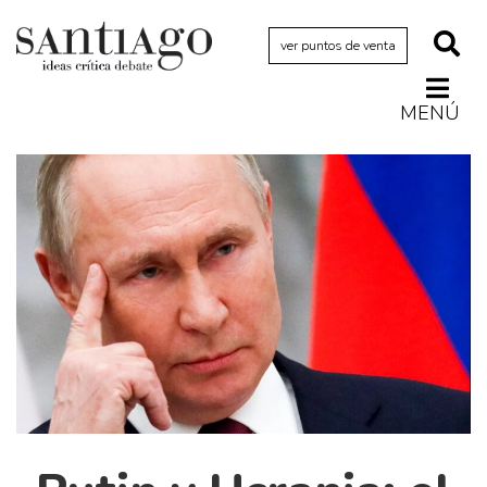
ver puntos de venta
MENÚ
Actualidad
Archivo Cenfoto-UDP
Arquetipos de situación
Artes visuales
Ciencia
Cine y televisión
Ciudad
Cómics
Críticas