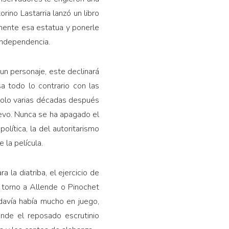
ino Lastarria lanzó un libro
camente esa estatua y ponerle
 Independencia.
 un personaje, este declinará
asa todo lo contrario con las
ndolo varias décadas después
gevo. Nunca se ha apagado el
olítica, la del autoritarismo
 la película.
 la diatriba, el ejercicio de
 torno a Allende o Pinochet
davía había mucho en juego,
onde el reposado escrutinio