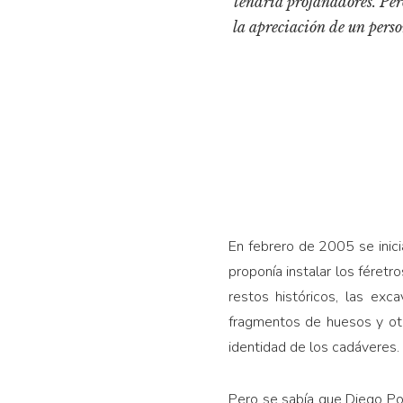
tendría profanadores. Per
la apreciación de un person
En febrero de 2005 se inici
proponía instalar los féretr
restos históricos, las exc
fragmentos de huesos y otr
identidad de los cadáveres.
Pero se sabía que Diego Por