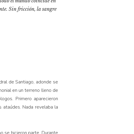
 todo el mundo coincide en
nte. Sin fricción, la sangre
edral de Santiago, adonde se
monial en un terreno lleno de
ólogos. Primero aparecieron
s ataúdes. Nada revelaba la
o se hicieron parte. Durante