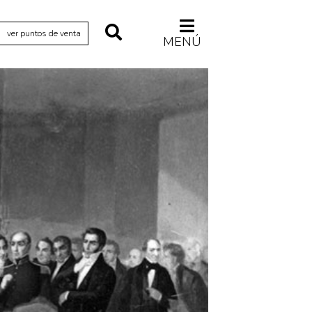
ver puntos de venta
MENÚ
Relecturas
Sociedad
Turismo accidental
Vidas paralelas
Voces y lecturas