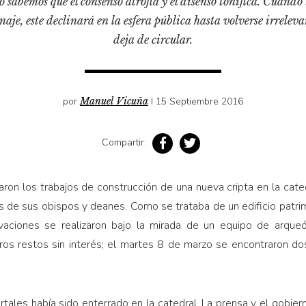
o sabemos que el consenso atrofia y el disenso tonifica. Cuando
aje, este declinará en la esfera pública hasta volverse irreleva
deja de circular.
por
Manuel Vicuña
I 15 Septiembre 2016
Compartir:
aron los trabajos de construcción de una nueva cripta en la cat
os de sus obispos y deanes. Como se trataba de un edificio patri
avaciones se realizaron bajo la mirada de un equipo de arque
os restos sin interés; el martes 8 de marzo se encontraron do
tales había sido enterrado en la catedral. La prensa y el gobiern