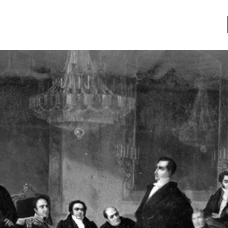
a
Libros usados
nario portátil de la literatura
a
Literatura
entos
Medioambiente
entos
Narrativas visuales
reserva
Pensamiento
ia
Pensamiento ilustrado
ia material de los libros
Personaje
as mentales
Personajes secundarios
Política