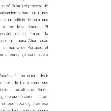
egistró
in situ
el proceso de
alsamiento parecían ruinas
os: un orificio de bala, una
s restos de vestimentas. El
 escáner que confirmaron la
has de memoria. Ahora esas
, la momia de Portales, el
ue un personaje confinado a
Fascinación no quiere decir
an aportado tanto como sus
nato en los altos del Barón,
iago se quedó con el cuerpo;
como todo ídolo digno de ese
servadores le erigieron una