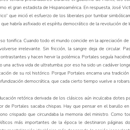
mo el gran estadista de Hispanoamérica. En respuesta, José Victor
rico” que inició el esfuerzo de los liberales por tumbar simbóli
l” que habría asfixiado el espíritu democrático de la revolución de
nso tonifica. Cuando todo el mundo coincide en la apreciación de
olverse irrelevante. Sin fricción, la sangre deja de circular. P
 contrastantes y hacen hervir la polémica. Portales seguía hacié
o una activa vida de ultratumba; por eso ha sido un cadáver lon
cación de su rol histórico. Porque Portales encarna una tradición p
fundización democrática, que cada cierto tiempo vuelve a robarse
ducación retórica derivada de los clásicos aún inculcaba dotes para
dor de Portales sacaba chispas. Hay que pensar en el barullo en
tono crispado que circundaba la memoria del ministro. Como to
olíticos más importantes de la época le destinaron páginas d