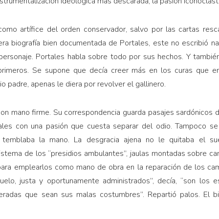
nstrumentalización ideológica más descarada, la pasión iconoclast
omo artífice del orden conservador, salvo por las cartas resc
era biografía bien documentada de Portales, este no escribió n
l personaje. Portales habla sobre todo por sus hechos. Y tambié
primeros. Se supone que decía creer más en los curas que e
io padre, apenas le diera por revolver el gallinero.
on mano firme. Su correspondencia guarda pasajes sardónicos de 
erales con una pasión que cuesta separar del odio. Tampoco s
 temblaba la mano. La desgracia ajena no le quitaba el su
sistema de los “presidios ambulantes”, jaulas montadas sobre c
para emplearlos como mano de obra en la reparación de los ca
huelo, justa y oportunamente administrados”, decía, “son los 
teradas que sean sus malas costumbres”. Repartió palos. El b