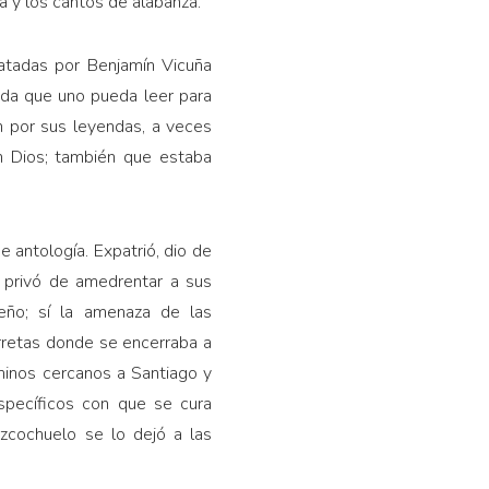
a y los cantos de alabanza.
atadas por Benjamín Vicuña
ada que uno pueda leer para
n por sus leyendas, a veces
n Dios; también que estaba
antología. Expatrió, dio de
e privó de amedrentar a sus
eño; sí la amenaza de las
arretas donde se encerraba a
minos cercanos a Santiago y
específicos con que se cura
izcochuelo se lo dejó a las