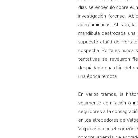
días se especuló sobre el h
investigación forense. Ab
apergaminadas. Al rato, la 
mandíbula destrozada, una 
supuesto ataúd de Portales
sospecha. Portales nunca 
tentativas se revelaron f
despiadado guardián del or
una época remota.
En varios tramos, la histo
solamente admiración o in
seguidores a la consagració
en los alrededores de Valpa
Valparaíso, con el corazón.
nombre, además de adorador