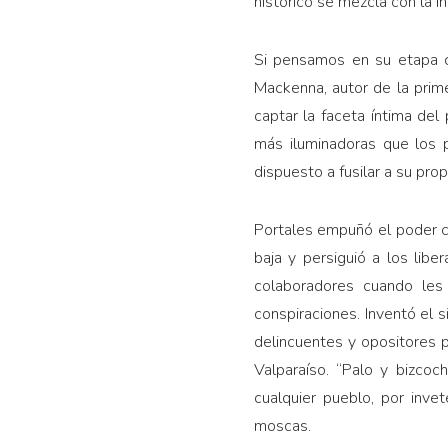
histórico se mezcla con la i
Si pensamos en su etapa c
Mackenna, autor de la prim
captar la faceta íntima de
más iluminadoras que los 
dispuesto a fusilar a su prop
Portales empuñó el poder c
baja y persiguió a los lib
colaboradores cuando les
conspiraciones. Inventó el 
delincuentes y opositores 
Valparaíso. “Palo y bizcoc
cualquier pueblo, por inve
moscas.