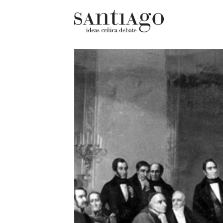
Cultur
Actualidad
Diccio
Archivo Cenfoto-UDP
chilen
Arquetipos de situación
Docum
Artes visuales
Fragm
Ciencia
Gran 
Cine y televisión
Histor
Ciudad
Histor
Cómics
Lagun
Críticas
Libros