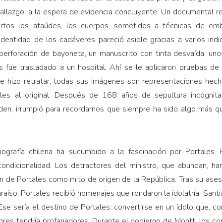
allazgo, a la espera de evidencia concluyente. Un documental r
iertos los ataúdes, los cuerpos, sometidos a técnicas de emb
identidad de los cadáveres pareció asible gracias a varios indici
perforación de bayoneta, un manuscrito con tinta desvaída, uno
 fue trasladado a un hospital. Ahí se le aplicaron pruebas de
se hizo retratar, todas sus imágenes son representaciones hec
ieles al original. Después de 168 años de sepultura incógnita
den, irrumpió para recordarnos que siempre ha sido algo más q
riografía chilena ha sucumbido a la fascinación por Portales. 
condicionalidad. Los detractores del ministro, que abundan, h
n de Portales como mito de origen de la República. Tras su asesi
raíso, Portales recibió homenajes que rondaron la idolatría. Sant
 Ese sería el destino de Portales: convertirse en un ídolo que, 
es tendría profanadores. Durante el gobierno de Montt, los con