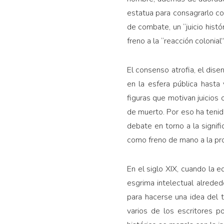
estatua para consagrarlo co
de combate, un “juicio histó
freno a la “reacción colonia
El consenso atrofia, el dise
en la esfera pública hasta v
figuras que motivan juicios
de muerto. Por eso ha tenid
debate en torno a la signifi
como freno de mano a la pro
En el siglo XIX, cuando la e
esgrima intelectual alrede
para hacerse una idea del 
varios de los escritores p