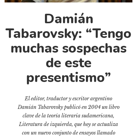
Cultura
Diccionario portátil de la literatura chilena
Damián
Documentos
Tabarovsky: “Tengo
Fragmentos
Gran reserva
muchas sospechas
Historia
de este
Historia material de los libros
Lagunas mentales
presentismo”
Libros
Libros usados
El editor, traductor y escritor argentino
Literatura
Damián Tabarovsky publicó en 2004 un libro
Medioambiente
clave de la teoría literaria sudamericana,
Narrativas visuales
Literatura de izquierda, que hoy se actualiza
Pensamiento
con un nuevo conjunto de ensayos llamado