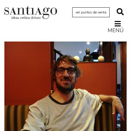
ver puntos de venta
MENÚ
Actualidad
Archivo Cenfoto-UDP
Arquetipos de situación
Artes visuales
Ciencia
Cine y televisión
Ciudad
Cómics
Críticas