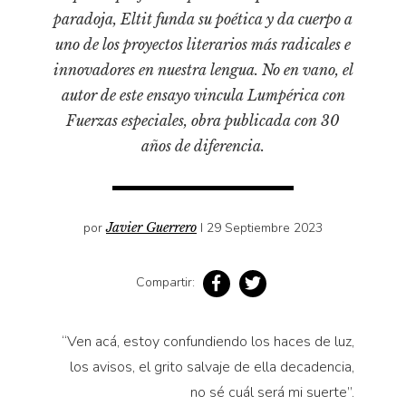
Pensamiento ilustrado
paradoja, Eltit funda su poética y da cuerpo a
Personaje
uno de los proyectos literarios más radicales e
Personajes secundarios
innovadores en nuestra lengua. No en vano, el
autor de este ensayo vincula Lumpérica con
Política
Fuerzas especiales, obra publicada con 30
Relecturas
años de diferencia.
Sociedad
Turismo accidental
Vidas paralelas
por
Javier Guerrero
I 29 Septiembre 2023
Voces y lecturas
Compartir:
“
Ven acá, estoy confundiendo los haces de luz,
los avisos, el grito salvaje de ella decadencia,
no sé cuál será mi suerte”.