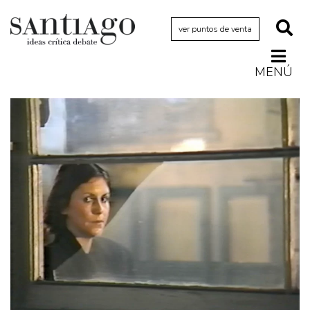
ver puntos de venta
MENÚ
Actualidad
Archivo Cenfoto-UDP
Arquetipos de situación
Artes visuales
Ciencia
Cine y televisión
Ciudad
Cómics
Críticas