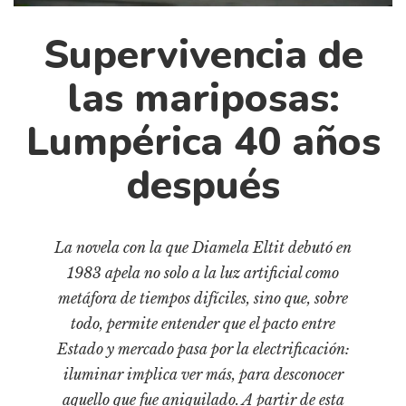
Cultura
Diccionario portátil de la literatura chilena
Supervivencia de
Documentos
las mariposas:
Fragmentos
Gran reserva
Lumpérica 40 años
Historia
después
Historia material de los libros
Lagunas mentales
Libros
La novela con la que Diamela Eltit debutó en
Libros usados
1983 apela no solo a la luz artificial como
metáfora de tiempos difíciles, sino que, sobre
Literatura
todo, permite entender que el pacto entre
Medioambiente
Estado y mercado pasa por la electrificación:
Narrativas visuales
iluminar implica ver más, para desconocer
Pensamiento
aquello que fue aniquilado. A partir de esta