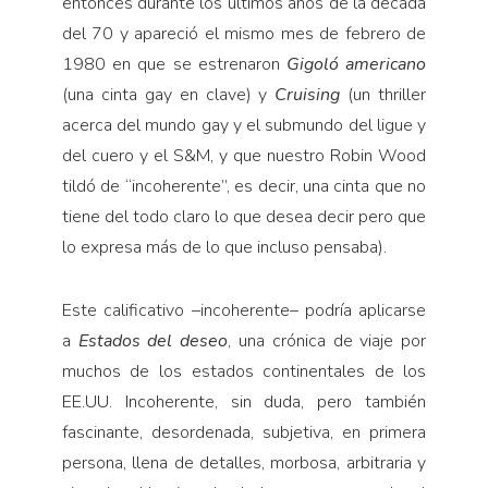
entonces durante los últimos años de la década
del 70 y apareció el mismo mes de febrero de
1980 en que se estrenaron
Gigoló americano
(una cinta gay en clave) y
Cruising
(un thriller
acerca del mundo gay y el submundo del ligue y
del cuero y el S&M, y que nues­tro Robin Wood
tildó de “incoherente”, es decir, una cinta que no
tiene del todo claro lo que desea decir pero que
lo expresa más de lo que incluso pensaba).
Este calificativo –incoherente– podría aplicarse
a
Estados del deseo
, una crónica de viaje por
muchos de los estados continentales de los
EE.UU. Incoherente, sin duda, pero también
fascinante, desordenada, subje­tiva, en primera
persona, llena de detalles, morbosa, ar­bitraria y