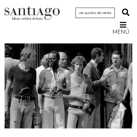
ver puntos de venta
MENÚ
Actualidad
Archivo Cenfoto-UDP
Arquetipos de situación
Artes visuales
Ciencia
Cine y televisión
Ciudad
Cómics
Críticas