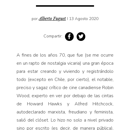
Pensamiento ilustrado
Personaje
por
Alberto Fuguet
I 13 Agosto 2020
Personajes secundarios
Política
Compartir:
Relecturas
Sociedad
A fines de los años 70, que fue (se me ocurre
Turismo accidental
en un rapto de nostalgia vicaria) una gran época
Vidas paralelas
para estar creando y viviendo y regis­trándolo
todo (excepto en Chile, por cierto), el notable,
Voces y lecturas
preciso y sagaz crítico de cine canadiense Robin
Wood, experto en ver por debajo de las cintas
de Howard Hawks y Alfred Hitchcock,
autodeclarado marxista, freudiano y feminista,
salió del clóset. Lo hizo no solo a nivel privado
sino por escrito (es decir, de manera pública),