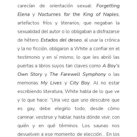
carecían de orientación sexual:
Forget­ting
Elena
y
Nocturnes for the King of Naples
,
artefac­tos fríos y literarios, que negaban la
sexualidad del autor o lo obligaban a disfrazarse
de hétero.
Estados del deseo
, al usar la crónica
y la no ficción, obligaron a White a confiar en el
testimonio y en sí mismo, lo que les abrió las
puertas a libros suyos tan claves como
A Boy’s
Own Story
y
The Farewell Symphony
o las
memorias
My Lives
y
City Boy
. Al no estar
escri­biendo literatura, White habla de lo que ve
y lo que hace: “Una vez que uno descubre que
es gay, debe elegirlo todo, desde cómo
caminar, vestirse y hablar, hasta dónde vivir, con
quién y en qué términos. Los saunas nos
devuelven a ese momento de elección… En los