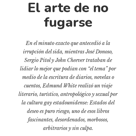
Cultura
El arte de no
Diccionario portátil de la literatura chilena
fugarse
Documentos
Fragmentos
Gran reserva
En el minuto exacto que antecedió a la
Historia
irrupción del sida, mientras José Donoso,
Historia material de los libros
Sergio Pitol y John Cheever trataban de
Lagunas mentales
lidiar lo mejor que podían con “el tema” por
medio de la escritura de diarios, novelas o
Libros
cuentos, Edmund White realizó un viaje
Libros usados
literario, turístico, antropológico y sexual por
Literatura
la cultura gay estadounidense: Estados del
Medioambiente
deseo es puro riesgo, uno de esos libros
fascinantes, desordenados, morbosos,
Narrativas visuales
arbitrarios y sin culpa.
Pensamiento