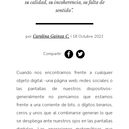
su calidad, su incoherencia, su falta de
Pensamiento ilustrado
sentido”.
Personaje
Personajes secundarios
Política
por
Carolina Gainza C.
I 18 Octubre 2021
Relecturas
Sociedad
Compartir:
Turismo accidental
Vidas paralelas
Cuando nos encontramos frente a cualquier
Voces y lecturas
objeto digital -una página web, redes sociales o
las pantallas de nuestros dispositivos-
generalmente no pensamos que estamos
frente a una corriente de bits, o dígitos binarios,
ceros y unos que al combinarse generan lo que
se despliega ante nuestros ojos en las pantallas
digitales. Las operaciones matemáticas que