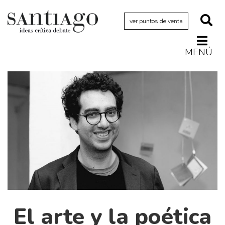
ver puntos de venta
MENÚ
Actualidad
Archivo Cenfoto-UDP
Arquetipos de situación
Artes visuales
Ciencia
Cine y televisión
Ciudad
Cómics
Críticas
El arte y la poética