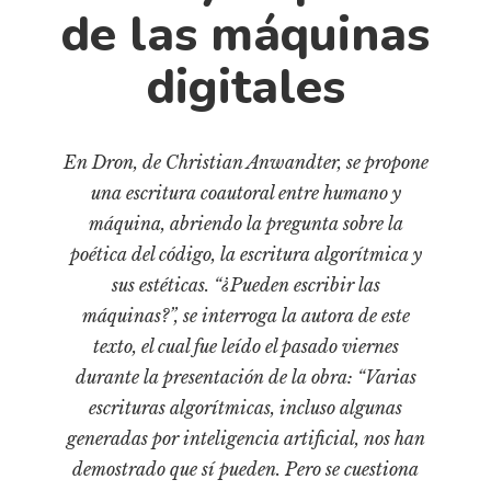
Cultura
de las máquinas
Diccionario portátil de la literatura chilena
digitales
Documentos
Fragmentos
Gran reserva
En Dron, de Christian Anwandter, se propone
Historia
una escritura coautoral entre humano y
Historia material de los libros
máquina, abriendo la pregunta sobre la
Lagunas mentales
poética del código, la escritura algorítmica y
Libros
sus estéticas. “¿Pueden escribir las
máquinas?”, se interroga la autora de este
Libros usados
texto, el cual fue leído el pasado viernes
Literatura
durante la presentación de la obra: “Varias
Medioambiente
escrituras algorítmicas, incluso algunas
Narrativas visuales
generadas por inteligencia artificial, nos han
Pensamiento
demostrado que sí pueden. Pero se cuestiona