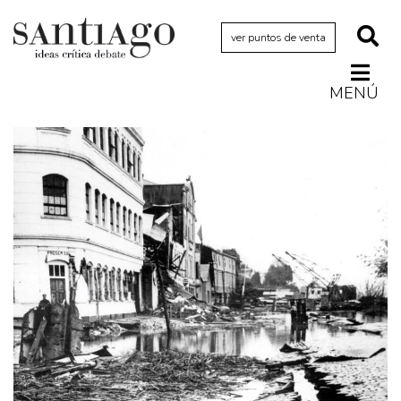
ver puntos de venta
MENÚ
Actualidad
Archivo Cenfoto-UDP
Arquetipos de situación
Artes visuales
Ciencia
Cine y televisión
Ciudad
Cómics
Críticas