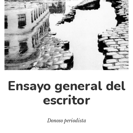
Cultura
Diccionario portátil de la literatura chilena
Documentos
Fragmentos
Gran reserva
Historia
Historia material de los libros
Lagunas mentales
Libros
Ensayo general del
Libros usados
escritor
Literatura
Medioambiente
Narrativas visuales
Donoso periodista
Pensamiento