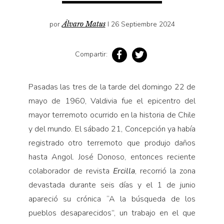
Pensamiento ilustrado
Personaje
por
Álvaro Matus
I 26 Septiembre 2024
Personajes secundarios
Política
Compartir:
Relecturas
Pasadas las tres de la tarde del domingo 22 de
Sociedad
mayo de 1960, Valdivia fue el epicentro del
Turismo accidental
mayor terremoto ocurrido en la historia de Chile
Vidas paralelas
y del mundo. El sábado 21, Concepción ya había
Voces y lecturas
registrado otro terremoto que produjo daños
hasta Angol. José Donoso, entonces reciente
colaborador de revista
Ercilla
, recorrió la zona
devastada durante seis días y el 1 de junio
apareció su crónica “A la búsqueda de los
pueblos desaparecidos”, un trabajo en el que