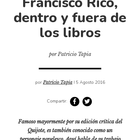
Francisco Rico,
Cultura
Diccionario portátil de la literatura chilena
dentro y fuera de
Documentos
los libros
Fragmentos
Gran reserva
Historia
por Patricio Tapia
Historia material de los libros
Lagunas mentales
Libros
por
Patricio Tapia
I 5 Agosto 2016
Libros usados
Compartir:
Literatura
Medioambiente
Famoso mayormente por su edición crítica del
Narrativas visuales
Quijote
, es también conocido como un
Pensamiento
personaje novelesco. Aquí habla de su trabajo