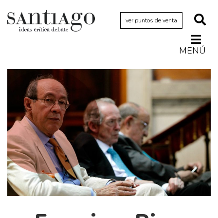
ver puntos de venta
MENÚ
Actualidad
Archivo Cenfoto-UDP
Arquetipos de situación
Artes visuales
Ciencia
Cine y televisión
Ciudad
Cómics
Críticas