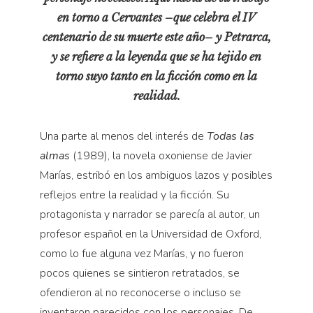
Pensamiento ilustrado
en torno a Cervantes –que celebra el IV
Personaje
centenario de su muerte este año– y Petrarca,
Personajes secundarios
y se refiere a la leyenda que se ha tejido en
Política
torno suyo tanto en la ficción como en la
realidad.
Relecturas
Sociedad
Una parte al menos del interés de
Todas las
Turismo accidental
almas
(1989), la novela oxoniense de Javier
Vidas paralelas
Marías, estribó en los ambiguos lazos y posibles
Voces y lecturas
reflejos entre la realidad y la ficción. Su
protagonista y narrador se parecía al autor, un
profesor español en la Universidad de Oxford,
como lo fue alguna vez Marías, y no fueron
pocos quienes se sintieron retratados, se
ofendieron al no reconocerse o incluso se
inventaron parecidos con los personajes. De