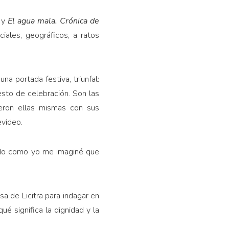
e
y
El agua mala. Crónica de
iales, geográficos, a ratos
 una portada festiva, triunfal:
esto de celebración. Son las
eron ellas mismas con sus
evideo.
tado como yo me imaginé que
sa de Licitra para indagar en
é significa la dignidad y la