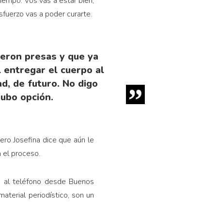
tiempo. Vos vas a estar bien,
sfuerzo vas a poder curarte.
ueron presas y que ya
l entregar el cuerpo al
d, de futuro. No digo
ubo opción.
ro Josefina dice que aún le
n el proceso.
e al teléfono desde Buenos
aterial periodístico, son un