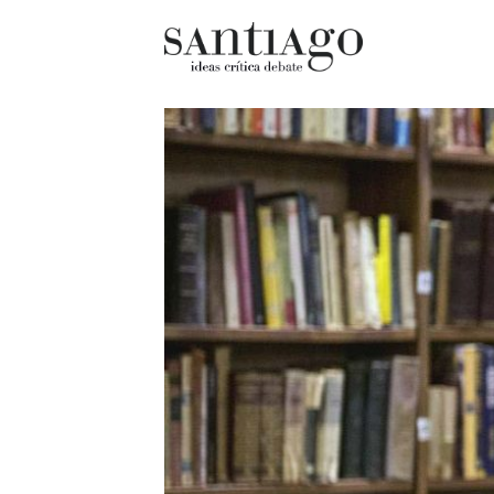
Cultur
Actualidad
Diccio
Archivo Cenfoto-UDP
chilen
Arquetipos de situación
Docum
Artes visuales
Fragm
Ciencia
Gran 
Cine y televisión
Histor
Ciudad
Histor
Cómics
Lagun
Críticas
Libros