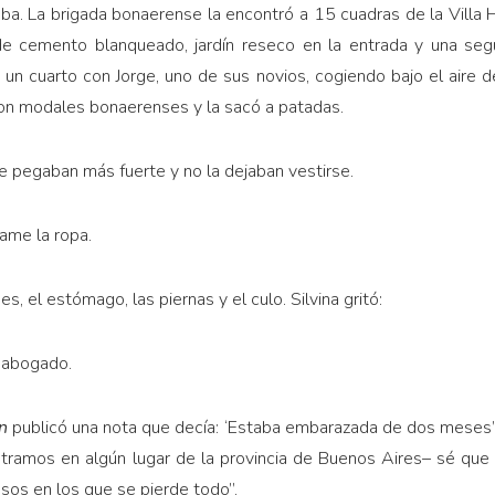
ba. La brigada bonaerense la encontró a 15 cuadras de la Villa H
de cemento blanqueado, jardín reseco en la entrada y una seg
 un cuarto con Jorge, uno de sus novios, cogiendo bajo el aire d
con modales bonaerenses y la sacó a patadas.
Le pegaban más fuerte y no la dejaban vestirse.
ame la ropa.
es, el estómago, las piernas y el culo. Silvina gritó:
i abogado.
ín
publicó una nota que decía: ‘Estaba embarazada de dos meses’.
ramos en algún lugar de la provincia de Buenos Aires– sé que lo
asos en los que se pierde todo”.