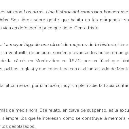
tes
vinieron
Los otros. Una historia del conurbano bonaerens
idas
. Son libros sobre gente que habita en los márgenes –soc
 vida en defender lo poco que tiene. Gente triste.
s. La mayor fuga de una cárcel de mujeres de la historia
, tiene
la ventanilla de un auto, sonríen y levantan los puños en un g
de la cárcel en Montevideo en 1971, por un túnel que hici
as, palillos, reglas) y que conectaba con el alcantarillado de Mont
ria, al comienzo, por una razón, muy simple: nadie la había con
 más de media hora. Ese relato, en clave de suspenso, es la excu
siempre, los que le interesan: cómo se construye la memoria, qu
y los desplazados.