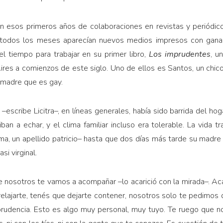
 en esos primeros años de colaboraciones en revistas y periódic
todos los meses aparecían nuevos medios impresos con ganas 
 el tiempo para trabajar en su primer libro,
Los imprudentes
, u
s a comienzos de este siglo. Uno de ellos es Santos, un chico 
u madre que es gay.
 –escribe Licitra–, en líneas generales, había sido barrida del hog
ban a echar, y el clima familiar incluso era tolerable. La vida t
a, un apellido patricio– hasta que dos días más tarde su madre
i virginal.
ue nosotros te vamos a acompañar –lo acarició con la mirada–. Ac
relajarte, tenés que dejarte contener, nosotros solo te pedimos 
rudencia. Esto es algo muy personal, muy tuyo. Te ruego que no