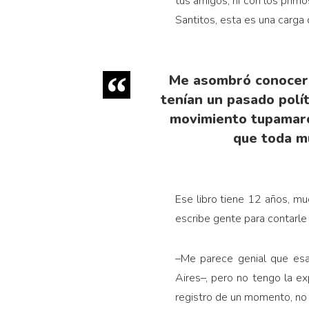
tus amigos, ni con los primo
Santitos, esta es una carga
Me asombró conocer s
tenían un pasado polít
movimiento tupamaro,
que toda m
Ese libro tiene 12 años, m
escribe gente para contarl
–Me parece genial que esa
Aires–, pero no tengo la ex
registro de un momento, no 