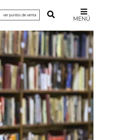
ver puntos de venta
MENÚ
Relecturas
Sociedad
Turismo accidental
Vidas paralelas
Voces y lecturas