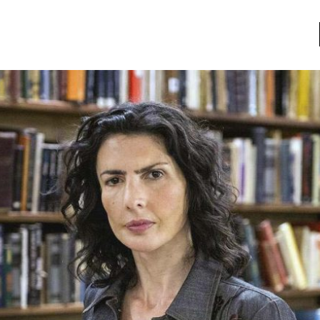
a
Libros usados
nario portátil de la literatura
a
Literatura
entos
Medioambiente
entos
Narrativas visuales
reserva
Pensamiento
ia
Pensamiento ilustrado
ia material de los libros
Personaje
as mentales
Personajes secundarios
Política