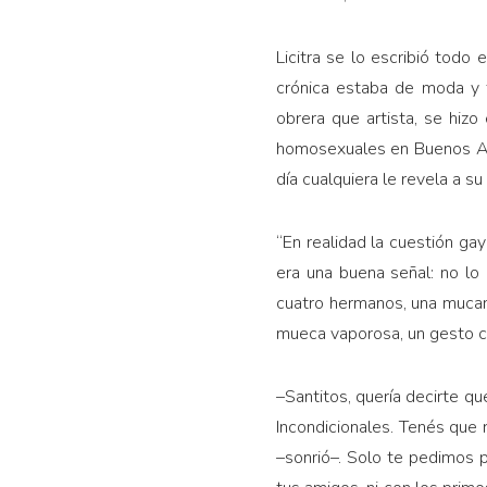
Licitra se lo escribió todo
crónica estaba de moda y 
obrera que artista, se hizo
homosexuales en Buenos Aire
día cualquiera le revela a s
“En realidad la cuestión gay
era una buena señal: no lo i
cuatro hermanos, una mucam
mueca vaporosa, un gesto cas
–Santitos, quería decirte q
Incondicionales. Tenés que 
–sonrió–. Solo te pedimos p