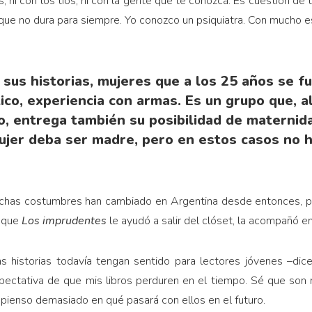
s, ni con los tíos, ni con la gente que te conozca. Es cuestión de 
 que no dura para siempre. Yo conozco un psiquiatra. Con mucho e
us historias, mujeres que a los 25 años se f
ico, experiencia con armas. Es un grupo que, a
 entrega también su posibilidad de maternida
ujer deba ser madre, pero en estos casos no h
uchas costumbres han cambiado en Argentina desde entonces, pe
e que
Los
imprudentes
le ayudó a salir del clóset, la acompañó e
s historias todavía tengan sentido para lectores jóvenes –dic
pectativa de que mis libros perduren en el tiempo. Sé que son m
pienso demasiado en qué pasará con ellos en el futuro.