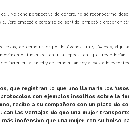
–dice–. No tiene perspectiva de género, no sé reconocerme desde
 el libro empezó a cargarse de sentido, empezó a crecer en térm
otras cosas, de cómo un grupo de jóvenes –muy jóvenes, algun
 movimiento tupamaro en una época en que reverdecían lo
erminaron en la cárcel y de cómo miran hoy a esas adolescentes
s, que registran lo que uno llamaría los ‘uso
protocolos con ejemplos insólitos sobre la fu
 uno, recibe a su compañero con un plato de com
plican las ventajas de que una mujer transport
 más inofensivo que una mujer con su bolso p