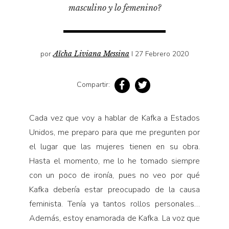
Pensamiento ilustrado
masculino y lo femenino?
Personaje
Personajes secundarios
por
Aïcha Liviana Messina
I 27 Febrero 2020
Política
Relecturas
Compartir:
Sociedad
Turismo accidental
Cada vez que voy a hablar de Kafka a Estados
Vidas paralelas
Unidos, me preparo para que me pregunten por
Voces y lecturas
el lugar que las mujeres tienen en su obra.
Hasta el momento, me lo he tomado siempre
con un poco de ironía, pues no veo por qué
Kafka debería estar preocupado de la causa
feminista. Tenía ya tantos rollos personales…
Además, estoy enamorada de Kafka. La voz que