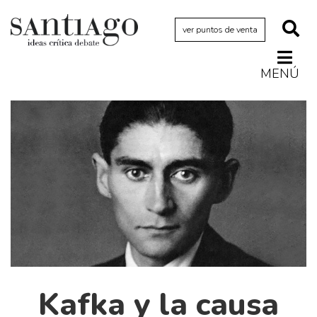
ver puntos de venta
MENÚ
Actualidad
Archivo Cenfoto-UDP
Arquetipos de situación
Artes visuales
Ciencia
Cine y televisión
Ciudad
Cómics
Críticas
Kafka y la causa