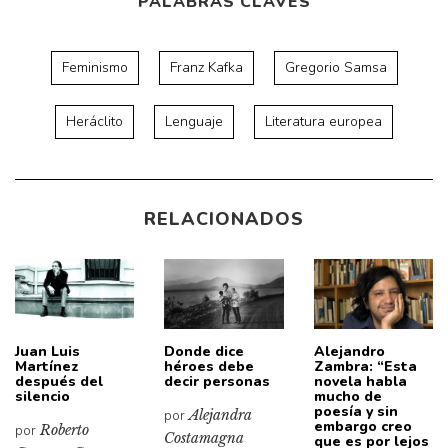
PALABRAS CLAVES
Feminismo
Franz Kafka
Gregorio Samsa
Heráclito
Lenguaje
Literatura europea
RELACIONADOS
Juan Luis
Donde dice
Alejandro
Martínez
héroes debe
Zambra: “Esta
después del
decir personas
novela habla
silencio
mucho de
poesía y sin
por
Alejandra
embargo creo
por
Roberto
Costamagna
que es por lejos