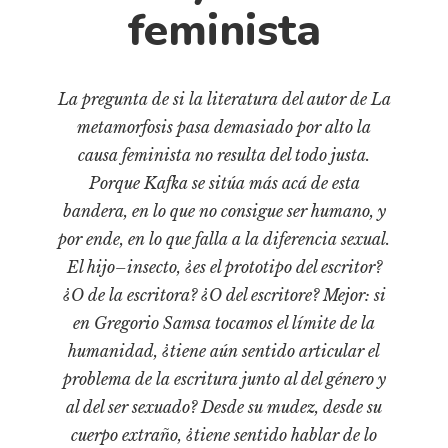
Cultura
feminista
Diccionario portátil de la literatura chilena
Documentos
Fragmentos
La pregunta de si la literatura del autor de La
metamorfosis pasa demasiado por alto la
Gran reserva
causa feminista no resulta del todo justa.
Historia
Porque Kafka se sitúa más acá de esta
Historia material de los libros
bandera, en lo que no consigue ser humano, y
Lagunas mentales
por ende, en lo que falla a la diferencia sexual.
Libros
El hijo–insecto, ¿es el prototipo del escritor?
¿O de la escritora? ¿O del escritore? Mejor: si
Libros usados
en Gregorio Samsa tocamos el límite de la
Literatura
humanidad, ¿tiene aún sentido articular el
Medioambiente
problema de la escritura junto al del género y
Narrativas visuales
al del ser sexuado? Desde su mudez, desde su
Pensamiento
cuerpo extraño, ¿tiene sentido hablar de lo