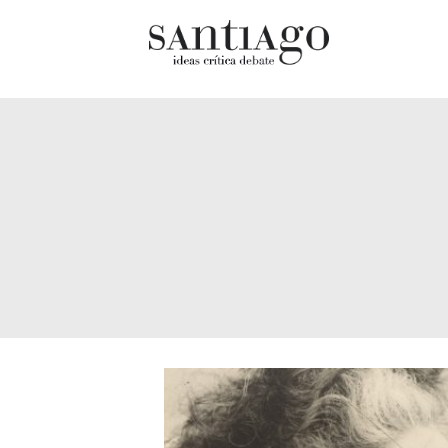
Cultur
Actualidad
Diccio
Archivo Cenfoto-UDP
chilen
Arquetipos de situación
Docum
Artes visuales
Fragm
Ciencia
Gran 
Cine y televisión
Histor
Ciudad
Histor
Cómics
Lagun
Críticas
Libros