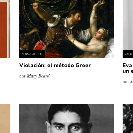
PENSAMIENTO
SOCI
a
Violación: el método Greer
Eva 
un 
por
Mary Beard
por
J