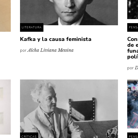
LITERATURA
PENS
Kafka y la causa feminista
Con
de 
fun
por
Aïcha Liviana Messina
polí
por
D
CRÍTICAS
PENS