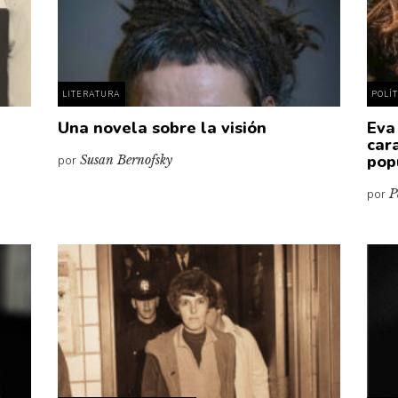
LITERATURA
POLÍ
Una novela sobre la visión
Eva 
car
pop
por
Susan Bernofsky
por
P