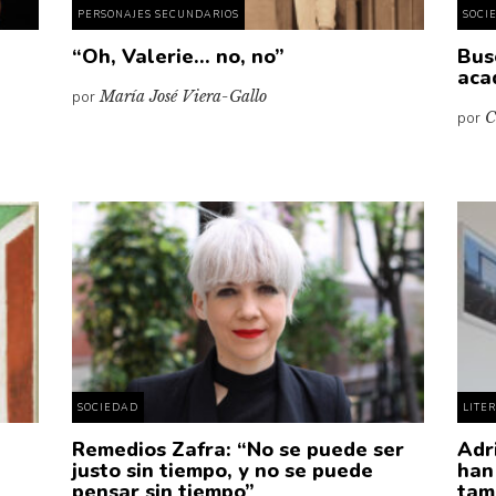
PERSONAJES SECUNDARIOS
SOCI
“Oh, Valerie… no, no”
Bus
aca
por
María José Viera-Gallo
por
C
SOCIEDAD
LITE
Remedios Zafra: “No se puede ser
Adr
justo sin tiempo, y no se puede
han
pensar sin tiempo”
tam