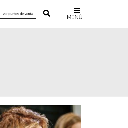
ver puntos de venta
MENÚ
Relecturas
Sociedad
Turismo accidental
Vidas paralelas
Voces y lecturas