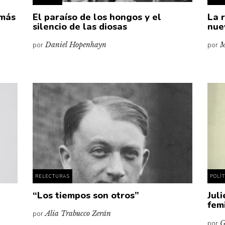
 más
El paraíso de los hongos y el
La 
silencio de las diosas
nue
por
Daniel Hopenhayn
por
M
RELECTURAS
POLÍ
a
“Los tiempos son otros”
Jul
fem
por
Alia Trabucco Zerán
por
G