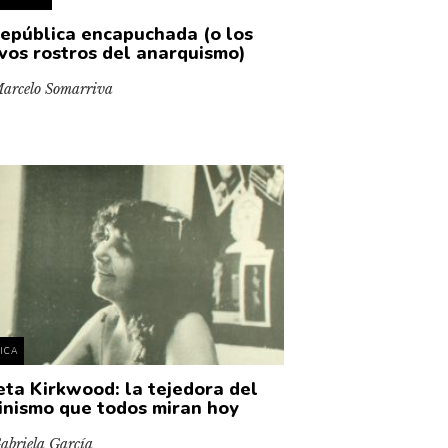
república encapuchada (o los
vos rostros del anarquismo)
arcelo Somarriva
TICA
ieta Kirkwood: la tejedora del
inismo que todos miran hoy
abriela García