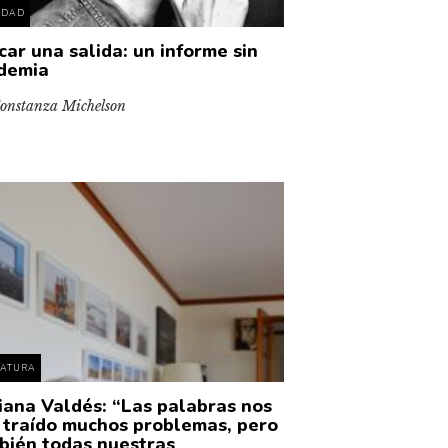
EDAD
car una salida: un informe sin
demia
onstanza Michelson
RATURA
iana Valdés: “Las palabras nos
 traído muchos problemas, pero
bién todas nuestras