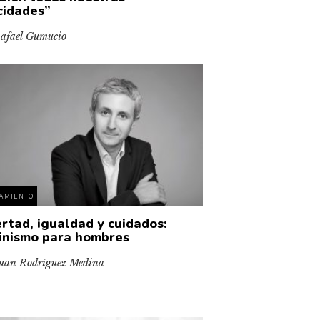
icidades”
afael Gumucio
AMIENTO
ertad, igualdad y cuidados:
inismo para hombres
uan Rodríguez Medina