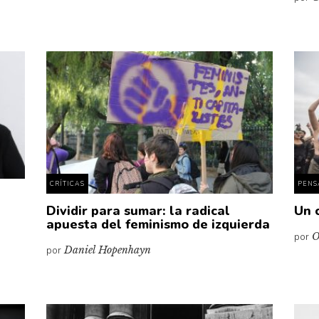
CRÍTICAS
PENS
Dividir para sumar: la radical
Un 
apuesta del feminismo de izquierda
por
O
por
Daniel Hopenhayn