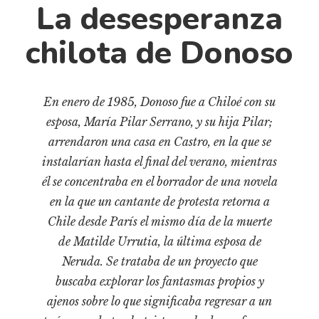
Cultura
La desesperanza
Diccionario portátil de la literatura chilena
chilota de Donoso
Documentos
Fragmentos
Gran reserva
En enero de 1985, Donoso fue a Chiloé con su
Historia
esposa, María Pilar Serrano, y su hija Pilar;
Historia material de los libros
arrendaron una casa en Castro, en la que se
Lagunas mentales
instalarían hasta el final del verano, mientras
él se concentraba en el borrador de una novela
Libros
en la que un cantante de protesta retorna a
Libros usados
Chile desde París el mismo día de la muerte
Literatura
de Matilde Urrutia, la última esposa de
Medioambiente
Neruda. Se trataba de un proyecto que
Narrativas visuales
buscaba explorar los fantasmas propios y
ajenos sobre lo que significaba regresar a un
Pensamiento