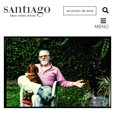
ver puntos de venta
MENÚ
Actualidad
Archivo Cenfoto-UDP
Arquetipos de situación
Artes visuales
Ciencia
Cine y televisión
Ciudad
Cómics
Críticas