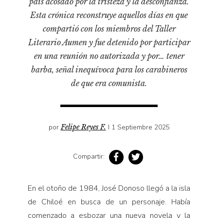
país acosado por la tristeza y la desconfianza.
Pensamiento ilustrado
Esta crónica reconstruye aquellos días en que
Personaje
compartió con los miembros del Taller
Personajes secundarios
Literario Aumen y fue detenido por participar
Política
en una reunión no autorizada y por… tener
barba, señal inequívoca para los carabineros
Relecturas
de que era comunista.
Sociedad
Turismo accidental
Vidas paralelas
por
Felipe Reyes F.
I 1 Septiembre 2025
Voces y lecturas
Compartir:
En el otoño de 1984, José Donoso llegó a la isla
de Chiloé en busca de un personaje. Había
comenzado a esbozar una nueva novela y la