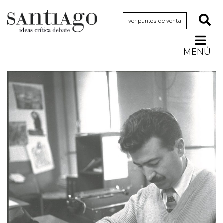
ver puntos de venta
MENÚ
Actualidad
Archivo Cenfoto-UDP
Arquetipos de situación
Artes visuales
Ciencia
Cine y televisión
Ciudad
Cómics
Críticas