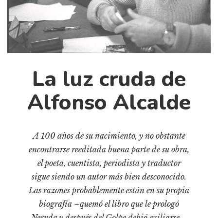
Cultura
Diccionario portátil de la literatura chilena
Documentos
Fragmentos
Gran reserva
La luz cruda de
Historia
Alfonso Alcalde
Historia material de los libros
Lagunas mentales
Libros
A 100 años de su nacimiento, y no obstante
Libros usados
encontrarse reeditada buena parte de su obra,
Literatura
el poeta, cuentista, periodista y traductor
Medioambiente
sigue siendo un autor más bien desconocido.
Las razones probablemente están en su propia
Narrativas visuales
biografía –quemó el libro que le prologó
Pensamiento
Neruda y después del Golpe debió exiliarse–,