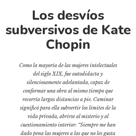
Cultura
Los desvíos
Diccionario portátil de la literatura chilena
Documentos
subversivos de Kate
Fragmentos
Chopin
Gran reserva
Historia
Historia material de los libros
Como la mayoría de las mujeres intelectuales
Lagunas mentales
del siglo XIX, fue autodidacta y
Libros
silenciosamente adelantada, capaz de
Libros usados
conformar una obra al mismo tiempo que
recorría largas distancias a pie. Caminar
Literatura
significó para ella subvertir los límites de la
Medioambiente
vida privada, abrirse al misterio y al
Narrativas visuales
cuestionamiento interior: “Siempre me han
Pensamiento
dado pena las mujeres a las que no les gusta