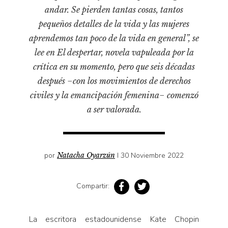
Pensamiento ilustrado
andar. Se pierden tantas cosas, tantos
Personaje
pequeños detalles de la vida y las mujeres
Personajes secundarios
aprendemos tan poco de la vida en general”, se
lee en El despertar, novela vapuleada por la
Política
crítica en su momento, pero que seis décadas
Relecturas
después −con los movimientos de derechos
Sociedad
civiles y la emancipación femenina− comenzó
Turismo accidental
a ser valorada.
Vidas paralelas
Voces y lecturas
por
Natacha Oyarzún
I 30 Noviembre 2022
Compartir:
La escritora estadounidense Kate Chopin