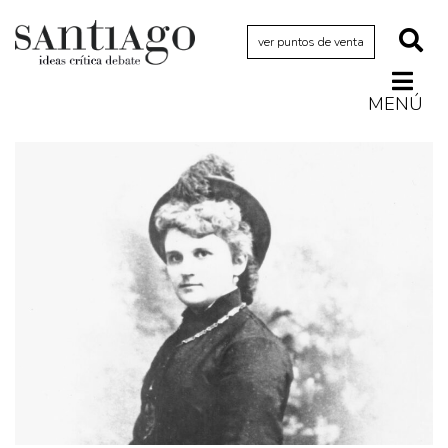
ver puntos de venta
MENÚ
Actualidad
Archivo Cenfoto-UDP
Arquetipos de situación
Artes visuales
Ciencia
Cine y televisión
Ciudad
Cómics
Críticas