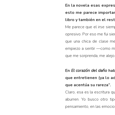
En la novela esas expres
esto me parece important
libro y también en el re
Me parece que el irse siempr
opresivo. Por eso me fui si
que una chica de clase me
empiezo a sentir —como me
que me sorprenda, me alejo.
En
El corazón del daño
hab
que entretienen (ya lo ad
que acentúa su rareza”.
Claro, esa es la escritura q
aburren. Yo busco otro ti
pensamiento, en las emocio