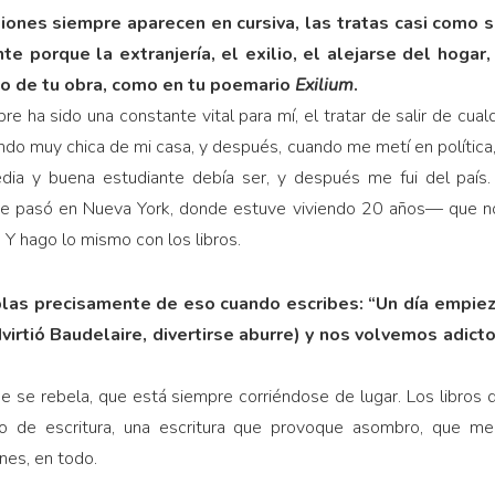
iones siempre aparecen en cursiva, las tratas casi como si
e porque la extranjería, el exilio, el alejarse del hogar
sto de tu obra, como en tu poemario
Exilium
.
e ha sido una constante vital para mí, el tratar de salir de cual
endo muy chica de mi casa, y después, cuando me metí en política,
dia y buena estudiante debía ser, y después me fui del país.
 pasó en Nueva York, donde estuve viviendo 20 años— que n
 Y hago lo mismo con los libros.
las precisamente de eso cuando escribes: “Un día empieza
virtió Baudelaire, divertirse aburre) y nos volvemos adictos 
ue se rebela, que está siempre corriéndose de lugar. Los libros 
po de escritura, una escritura que provoque asombro, que m
nes, en todo.