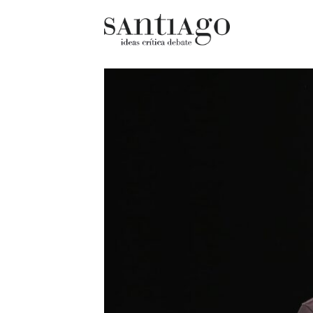
Cultur
Actualidad
Diccio
Archivo Cenfoto-UDP
chilen
Arquetipos de situación
Docum
Artes visuales
Fragm
Ciencia
Gran 
Cine y televisión
Histor
Ciudad
Histor
Cómics
Lagun
Críticas
Libros