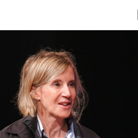
a
Libros usados
nario portátil de la literatura
a
Literatura
entos
Medioambiente
entos
Narrativas visuales
reserva
Pensamiento
ia
Pensamiento ilustrado
ia material de los libros
Personaje
as mentales
Personajes secundarios
Política