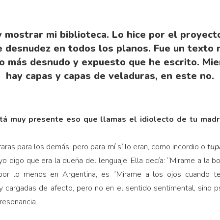
y mostrar mi biblioteca. Lo hice por el proyec
e desnudez en todos los planos. Fue un texto mu
o más desnudo y expuesto que he escrito. Mie
hay capas y capas de veladuras, en este no.
á muy presente eso que llamas el idiolecto de tu madr
 raras para los demás, pero para mí sí lo eran, como incordio o
tup
 yo digo que era la dueña del lenguaje. Ella decía: “Mirame a la 
, por lo menos en Argentina, es “Mirame a los ojos cuando te
cargadas de afecto, pero no en el sentido sentimental, sino ps
resonancia.