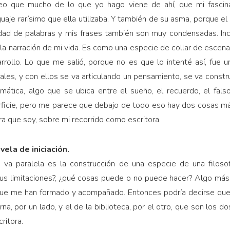
eo que mucho de lo que yo hago viene de ahí, que mi fascina
aje rarísimo que ella utilizaba. Y también de su asma, porque el 
ad de palabras y mis frases también son muy condensadas. Inclu
la narración de mi vida. Es como una especie de collar de esce
rrollo. Lo que me salió, porque no es que lo intenté así, fue 
les, y con ellos se va articulando un pensamiento, se va constr
mática, algo que se ubica entre el sueño, el recuerdo, el fa
erficie, pero me parece que debajo de todo eso hay dos cosas má
ra que soy, sobre mi recorrido como escritora.
vela de iniciación.
 va paralela es la construcción de una especie de una filosof
 sus limitaciones?, ¿qué cosas puede o no puede hacer? Algo má
que me han formado y acompañado. Entonces podría decirse que 
rna, por un lado, y el de la biblioteca, por el otro, que son los
ritora.