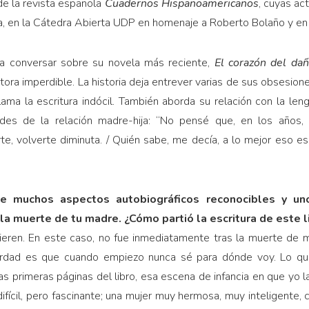
e la revista española
Cuadernos Hispanoamericanos
, cuyas ac
a, en la Cátedra Abierta UDP en homenaje a Roberto Bolaño y en 
a conversar sobre su novela más reciente,
El corazón del da
tora imperdible. La historia deja entrever varias de sus obsesione
lama la escritura indócil. También aborda su relación con la leng
es de la relación madre-hija: “No pensé que, en los años, 
te, volverte diminuta. / Quién sabe, me decía, a lo mejor eso 
e muchos aspectos autobiográficos reconocibles y un
 la muerte de tu madre. ¿Cómo partió la escritura de este l
ieren. En este caso, no fue inmediatamente tras la muerte de
rdad es que cuando empiezo nunca sé para dónde voy. Lo qu
s primeras páginas del libro, esa escena de infancia en que yo l
ifícil, pero fascinante; una mujer muy hermosa, muy inteligente, 