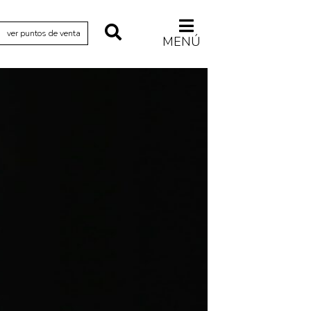
ver puntos de venta
MENÚ
Relecturas
Sociedad
Turismo accidental
Vidas paralelas
Voces y lecturas