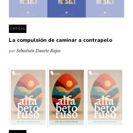
Pensamiento ilustrado
Personaje
Personajes secundarios
CRÍTICAS
Política
La compulsión de caminar a contrapelo
Relecturas
por
Sebastián Duarte Rojas
Sociedad
Turismo accidental
Vidas paralelas
Voces y lecturas