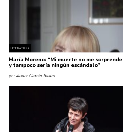
LITERATURA
María Moreno: “Mi muerte no me sorprende
y tampoco sería ningún escándalo”
por
Javier García Bustos