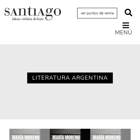
ver puntos de venta
MENÚ
Actualidad
Archivo Cenfoto-UDP
Arquetipos de situación
Artes visuales
LITERATURA ARGENTINA
Ciencia
Cine y televisión
Ciudad
Cómics
Críticas