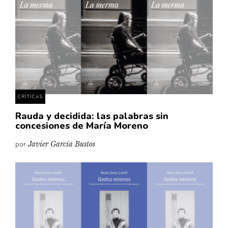
Cultura
Diccionario portátil de la literatura chilena
Documentos
Fragmentos
Gran reserva
Historia
Historia material de los libros
CRÍTICAS
Lagunas mentales
Rauda y decidida: las palabras sin
concesiones de María Moreno
Libros
por
Javier García Bustos
Libros usados
Literatura
Medioambiente
Narrativas visuales
Pensamiento