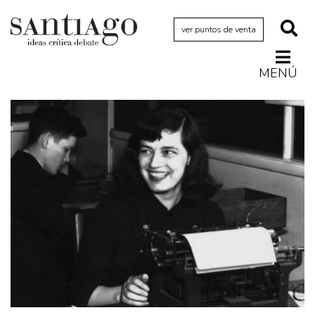
ver puntos de venta
MENÚ
Actualidad
Archivo Cenfoto-UDP
Arquetipos de situación
Artes visuales
Ciencia
Cine y televisión
Ciudad
Cómics
Críticas