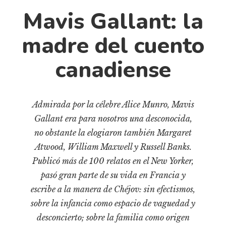
Cultura
Mavis Gallant: la
Diccionario portátil de la literatura chilena
Documentos
madre del cuento
Fragmentos
canadiense
Gran reserva
Historia
Historia material de los libros
Admirada por la célebre Alice Munro, Mavis
Lagunas mentales
Gallant era para nosotros una desconocida,
Libros
no obstante la elogiaron también Margaret
Atwood, William Maxwell y Russell Banks.
Libros usados
Publicó más de 100 relatos en el New Yorker,
Literatura
pasó gran parte de su vida en Francia y
Medioambiente
escribe a la manera de Chéjov: sin efectismos,
Narrativas visuales
sobre la infancia como espacio de vaguedad y
Pensamiento
desconcierto; sobre la familia como origen