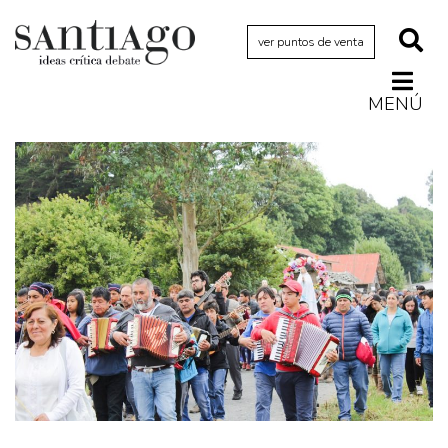
ver puntos de venta
MENÚ
Actualidad
Archivo Cenfoto-UDP
Arquetipos de situación
Artes visuales
Ciencia
Cine y televisión
Ciudad
Cómics
Críticas