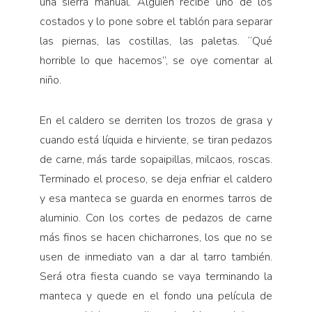
una sierra manual. Alguien recibe uno de los
costados y lo pone sobre el tablón para separar
las piernas, las costillas, las paletas. “Qué
horrible lo que hacemos”, se oye comentar al
niño.
En el caldero se derriten los trozos de grasa y
cuando está líquida e hirviente, se tiran pedazos
de carne, más tarde sopaipillas, milcaos, roscas.
Termina­do el proceso, se deja enfriar el caldero
y esa manteca se guarda en enormes tarros de
aluminio. Con los cor­tes de pedazos de carne
más finos se hacen chicharro­nes, los que no se
usen de inmediato van a dar al tarro también.
Será otra fiesta cuando se vaya terminando la
manteca y quede en el fondo una película de