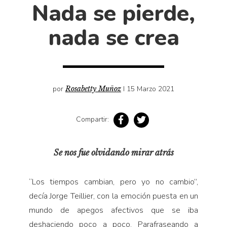
Cultura
Nada se pierde,
Diccionario portátil de la literatura chilena
nada se crea
Documentos
Fragmentos
Gran reserva
Historia
por
Rosabetty Muñoz
I 15 Marzo 2021
Historia material de los libros
Lagunas mentales
Compartir:
Libros
Libros usados
Se nos fue olvidando mirar atrás
Literatura
“Los tiempos cambian, pero yo no cambio”,
Medioambiente
decía Jor­ge Teillier, con la emoción puesta en un
Narrativas visuales
mundo de apegos afectivos que se iba
Pensamiento
deshaciendo poco a poco. Parafraseando a