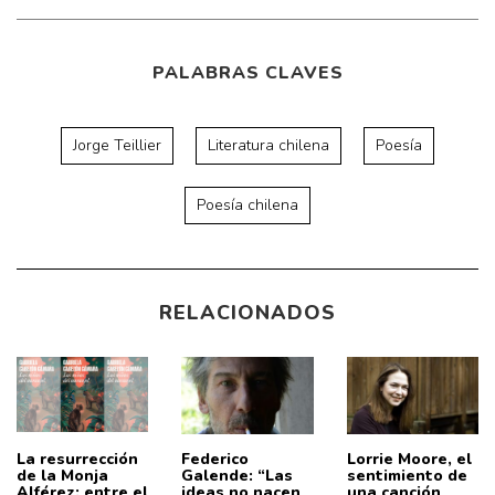
PALABRAS CLAVES
Jorge Teillier
Literatura chilena
Poesía
Poesía chilena
RELACIONADOS
La resurrección
Federico
Lorrie Moore, el
de la Monja
Galende: “Las
sentimiento de
Alférez: entre el
ideas no nacen
una canción