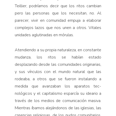
Pensamiento ilustrado
Teillier, podríamos decir que los ritos cambian
Personaje
pero las personas que los necesitan, no. Al
Personajes secundarios
parecer, vivir en comunidad empuja a elaborar
com­plejos lazos que nos unen a otros. Vitales
Política
unidades aglutinadas en mórulas.
Relecturas
Sociedad
Atendiendo a su propia naturaleza, en constante
Turismo accidental
mudanza, los ritos se habían estado
Vidas paralelas
desplazando des­de las comunidades originarias,
y sus vínculos con el mundo natural que las
Voces y lecturas
rodeaba, a otros que se fueron instalando a
medida que avanzaban los aparatos tec­
nológicos y el capitalismo esparcía su ideario a
través de los medios de comunicación masiva.
Mientras íba­mos alejándonos de las iglesias, las
creencias religio­sas, de los nudos comunitarios,