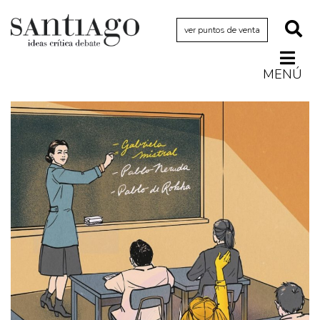
ver puntos de venta
MENÚ
Actualidad
Archivo Cenfoto-UDP
Arquetipos de situación
Artes visuales
Ciencia
Cine y televisión
Ciudad
Cómics
Críticas