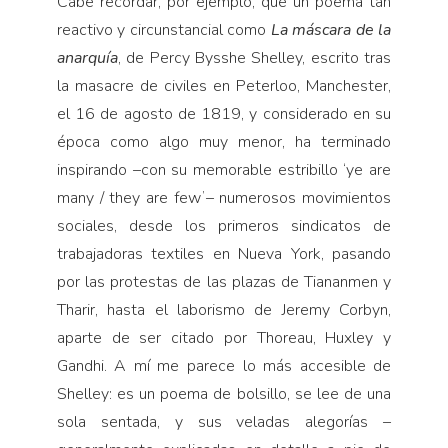
Cabe recordar, por ejemplo, que un poema tan
reactivo y circunstancial como
La máscara de la
anarquía
, de Percy Bysshe Shelley, escrito tras
la masacre de civiles en Peterloo, Manchester,
el 16 de agosto de 1819, y considerado en su
época como algo muy menor, ha terminado
inspirando –con su memorable estribillo ‘ye are
many / they are fewʼ– numerosos movimientos
sociales, desde los primeros sindicatos de
trabajadoras textiles en Nueva York, pasando
por las protestas de las plazas de Tiananmen y
Tharir, hasta el laborismo de Jeremy Corbyn,
aparte de ser citado por Thoreau, Huxley y
Gandhi. A mí me parece lo más accesible de
Shelley: es un poema de bolsillo, se lee de una
sola sentada, y sus veladas alegorías –