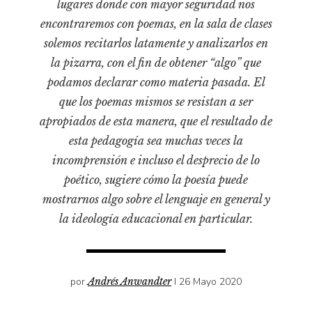
lugares donde con mayor seguridad nos
Pensamiento ilustrado
encontraremos con poemas, en la sala de clases
Personaje
solemos recitarlos latamente y analizarlos en
Personajes secundarios
la pizarra, con el fin de obtener “algo” que
Política
podamos declarar como materia pasada. El
que los poemas mismos se resistan a ser
Relecturas
apropiados de esta manera, que el resultado de
Sociedad
esta pedagogía sea muchas veces la
Turismo accidental
incomprensión e incluso el desprecio de lo
Vidas paralelas
poético, sugiere cómo la poesía puede
Voces y lecturas
mostrarnos algo sobre el lenguaje en general y
la ideología educacional en particular.
por
Andrés Anwandter
I 26 Mayo 2020