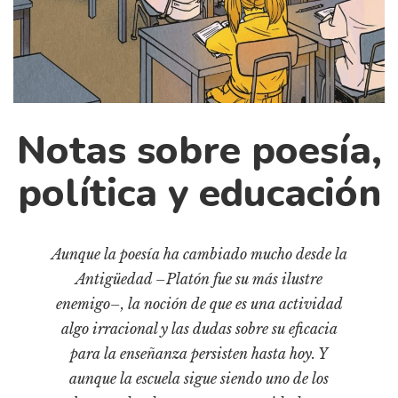
Cultura
Diccionario portátil de la literatura chilena
Documentos
Fragmentos
Gran reserva
Notas sobre poesía,
Historia
Historia material de los libros
política y educación
Lagunas mentales
Libros
Aunque la poesía ha cambiado mucho desde la
Libros usados
Antigüedad –Platón fue su más ilustre
Literatura
enemigo–, la noción de que es una actividad
Medioambiente
algo irracional y las dudas sobre su eficacia
Narrativas visuales
para la enseñanza persisten hasta hoy. Y
aunque la escuela sigue siendo uno de los
Pensamiento