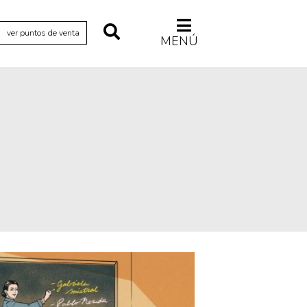
ver puntos de venta
MENÚ
Relecturas
Sociedad
Turismo accidental
Vidas paralelas
Voces y lecturas