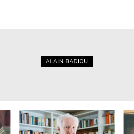
a
Libros usados
nario portátil de la literatura
ALAIN BADIOU
a
Literatura
entos
Medioambiente
entos
Narrativas visuales
reserva
Pensamiento
ia
Pensamiento ilustrado
ia material de los libros
Personaje
as mentales
Personajes secundarios
Política