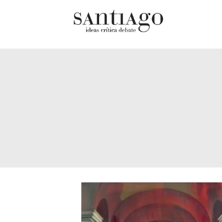
Cultur
Actualidad
Diccio
Archivo Cenfoto-UDP
chilen
Arquetipos de situación
Docum
Artes visuales
Fragm
Ciencia
Gran 
Cine y televisión
Histor
Ciudad
Histor
Cómics
Lagun
Críticas
Libros