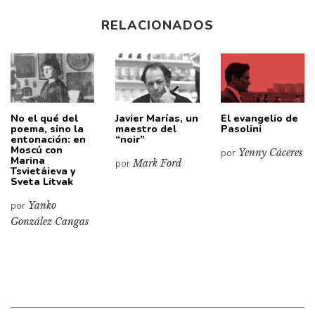
RELACIONADOS
No el qué del
Javier Marías, un
El evangelio de
poema, sino la
maestro del
Pasolini
entonación: en
“noir”
Moscú con
por
Yenny Cáceres
Marina
por
Mark Ford
Tsvietáieva y
Sveta Litvak
por
Yanko
González Cangas