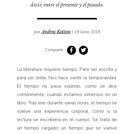
Pensamiento ilustrado
decir, entre el presente y el pasado.
Personaje
Personajes secundarios
Política
por
Andrea Kottow
I 19 Junio 2018
Relecturas
Compartir:
Sociedad
Turismo accidental
La literatura requiere tiempo. Para ser escrita y
Vidas paralelas
para ser leída. Nos hace sentir la temporalidad.
Voces y lecturas
El tiempo no pasa volando, como se dice
comúnmente, cuando estamos inmersos en un
libro. Tras leer durante varias horas, el tiempo se
vuelve una experiencia corporal, como si la
lectura se inscribiera en el cuerpo. Se trata de
un tiempo cargado; un tiempo que se vuelve