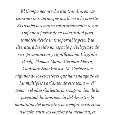
Cultura
Diccionario portátil de la literatura chilena
El tiempo nos acecha día tras día, en ese
Documentos
camino sin retorno que nos lleva a la muerte.
Fragmentos
El tiempo nos marca cotidianamente: se nos
impone a partir de su volatilidad pero
Gran reserva
también desde su insoportable peso. Y la
Historia
literatura ha sido un espacio privilegiado de
Historia material de los libros
su representación y significación. Virginia
Lagunas mentales
Woolf, Thomas Mann, Germán Marín,
Libros
Vladimir Nabokov o J. M. Coetzee son
algunos de los escritores que han indagado en
Libros usados
las múltiples variantes de este tema –“el”
Literatura
tema–: el aburrimiento, la recuperación de la
Medioambiente
juventud, la inminencia del desastre, la
Narrativas visuales
banalidad del presente y la siempre misteriosa
Pensamiento
relación entre los objetos y la memoria, es