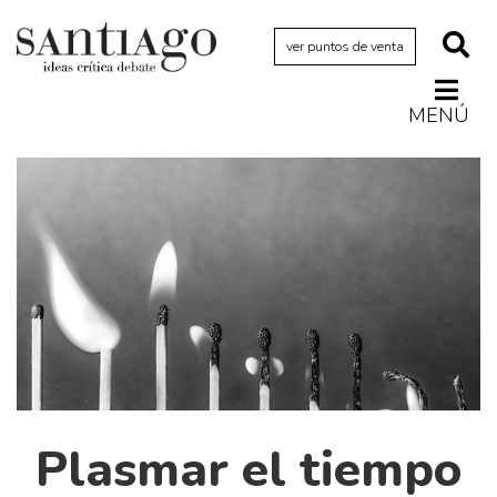
ver puntos de venta
MENÚ
Actualidad
Archivo Cenfoto-UDP
Arquetipos de situación
Artes visuales
Ciencia
Cine y televisión
Ciudad
Cómics
Plasmar el tiempo
Críticas