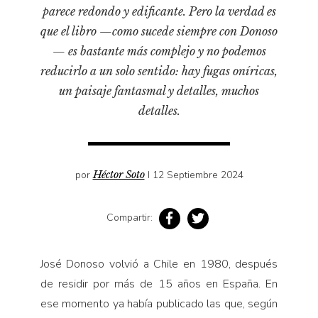
Pensamiento ilustrado
parece redondo y edificante. Pero la verdad es
Personaje
que el libro —como sucede siempre con Donoso
— es bastante más complejo y no podemos
Personajes secundarios
reducirlo a un solo sentido: hay fugas oníricas,
Política
un paisaje fantasmal y detalles, muchos
Relecturas
detalles.
Sociedad
Turismo accidental
Vidas paralelas
por
Héctor Soto
I 12 Septiembre 2024
Voces y lecturas
Compartir:
José Donoso volvió a Chile en 1980, después
de residir por más de 15 años en España. En
ese momento ya había publicado las que, según