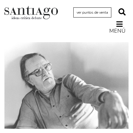
ver puntos de venta
MENÚ
Actualidad
Archivo Cenfoto-UDP
Arquetipos de situación
Artes visuales
Ciencia
Cine y televisión
Ciudad
Cómics
Críticas