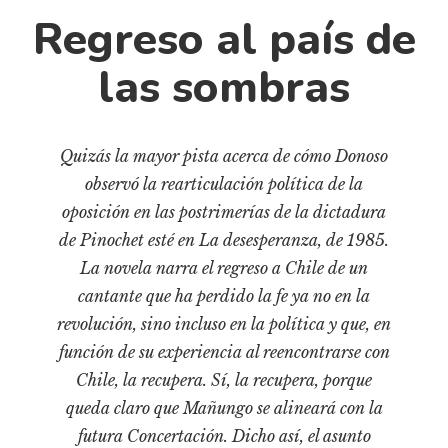
Cultura
Regreso al país de
Diccionario portátil de la literatura chilena
Documentos
las sombras
Fragmentos
Gran reserva
Quizás la mayor pista acerca de cómo Donoso
Historia
observó la rearticulación política de la
Historia material de los libros
oposición en las postrimerías de la dictadura
Lagunas mentales
de Pinochet esté en La desesperanza, de 1985.
Libros
La novela narra el regreso a Chile de un
cantante que ha perdido la fe ya no en la
Libros usados
revolución, sino incluso en la política y que, en
Literatura
función de su experiencia al reencontrarse con
Medioambiente
Chile, la recupera. Sí, la recupera, porque
Narrativas visuales
queda claro que Mañungo se alineará con la
Pensamiento
futura Concertación. Dicho así, el asunto