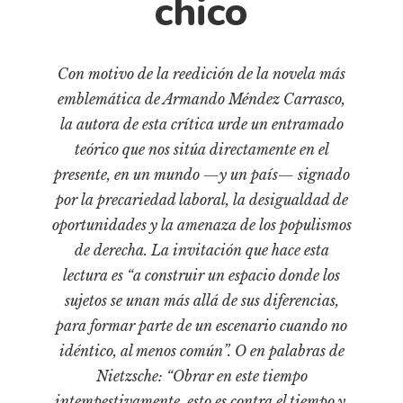
chico
Cultura
Diccionario portátil de la literatura chilena
Documentos
Con motivo de la reedición de la novela más
Fragmentos
emblemática de Armando Méndez Carrasco,
Gran reserva
la autora de esta crítica urde un entramado
Historia
teórico que nos sitúa directamente en el
Historia material de los libros
presente, en un mundo —y un país— signado
por la precariedad laboral, la desigualdad de
Lagunas mentales
oportunidades y la amenaza de los populismos
Libros
de derecha. La invitación que hace esta
Libros usados
lectura es “a construir un espacio donde los
Literatura
sujetos se unan más allá de sus diferencias,
para formar parte de un escenario cuando no
Medioambiente
idéntico, al menos común”. O en palabras de
Narrativas visuales
Nietzsche: “Obrar en este tiempo
Pensamiento
intempestivamente, esto es contra el tiempo y,