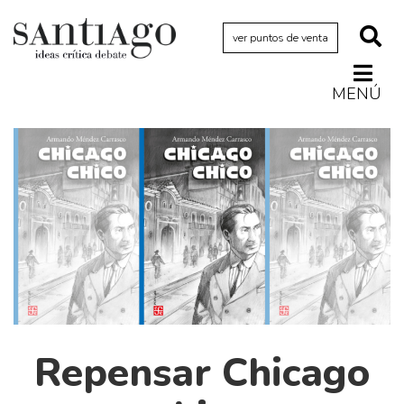
ver puntos de venta
MENÚ
Actualidad
Archivo Cenfoto-UDP
Arquetipos de situación
Artes visuales
Ciencia
Cine y televisión
Ciudad
Cómics
Repensar Chicago
Críticas