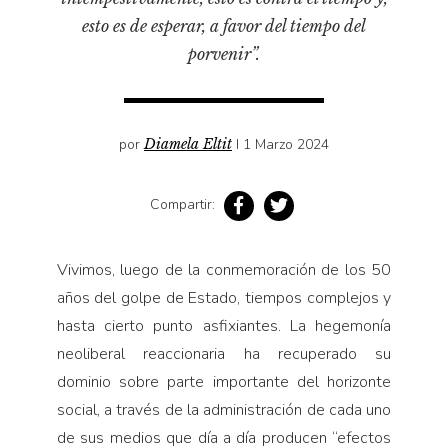
Pensamiento ilustrado
esto es de esperar, a favor del tiempo del
Personaje
porvenir”.
Personajes secundarios
Política
por
Diamela Eltit
I 1 Marzo 2024
Relecturas
Sociedad
Compartir:
Turismo accidental
Vidas paralelas
Vivimos, luego de la conmemoración de los 50
Voces y lecturas
años del golpe de Estado, tiempos complejos y
hasta cierto punto asfixiantes. La hegemonía
neoliberal reaccionaria ha recuperado su
dominio sobre parte importante del horizonte
social, a través de la administración de cada uno
de sus medios que día a día producen “efectos