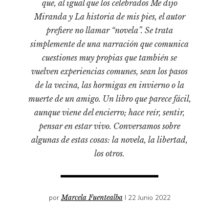
que, al igual que los celebrados Me dijo
Pensamiento ilustrado
Miranda y La historia de mis pies, el autor
Personaje
prefiere no llamar “novela”. Se trata
Personajes secundarios
simplemente de una narración que comunica
Política
cuestiones muy propias que también se
vuelven experiencias comunes, sean los pasos
Relecturas
de la vecina, las hormigas en invierno o la
Sociedad
muerte de un amigo. Un libro que parece fácil,
Turismo accidental
aunque viene del encierro; hace reír, sentir,
Vidas paralelas
pensar en estar vivo. Conversamos sobre
Voces y lecturas
algunas de estas cosas: la novela, la libertad,
los otros.
por
Marcela Fuentealba
I 22 Junio 2022