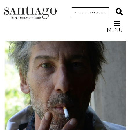
ver puntos de venta
MENÚ
Actualidad
Archivo Cenfoto-UDP
Arquetipos de situación
Artes visuales
Ciencia
Cine y televisión
Ciudad
Cómics
Críticas