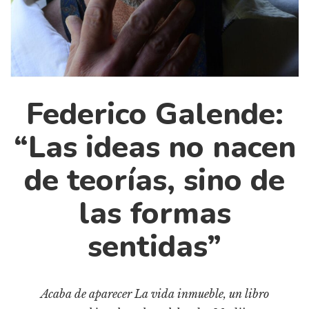
Cultura
Diccionario portátil de la literatura chilena
Documentos
Fragmentos
Gran reserva
Federico Galende:
Historia
Historia material de los libros
“Las ideas no nacen
Lagunas mentales
de teorías, sino de
Libros
las formas
Libros usados
Literatura
sentidas”
Medioambiente
Narrativas visuales
Acaba de aparecer La vida inmueble, un libro
Pensamiento