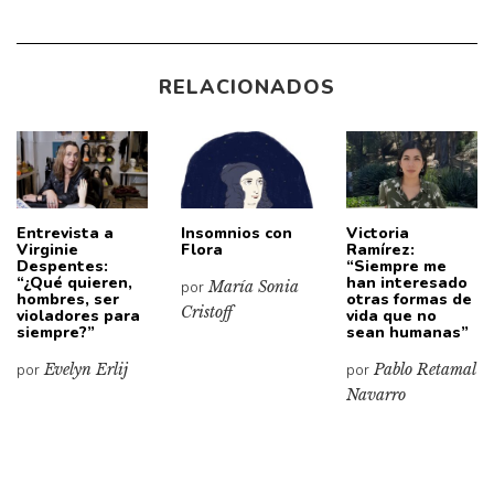
RELACIONADOS
Entrevista a
Insomnios con
Victoria
Virginie
Flora
Ramírez:
Despentes:
“Siempre me
“¿Qué quieren,
han interesado
por
María Sonia
hombres, ser
otras formas de
Cristoff
violadores para
vida que no
siempre?”
sean humanas”
por
Evelyn Erlij
por
Pablo Retamal
Navarro