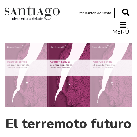
ver puntos de venta
MENÚ
Actualidad
Archivo Cenfoto-UDP
Arquetipos de situación
Artes visuales
Ciencia
Cine y televisión
Ciudad
Cómics
El terremoto futuro
Críticas