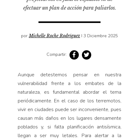
Pensamiento ilustrado
efectuar un plan de acción para paliarlos.
Personaje
Personajes secundarios
Política
por
Michelle Roche Rodríguez
I 3 Diciembre 2025
Relecturas
Compartir:
Sociedad
Turismo accidental
Aunque detestemos pensar en nuestra
Vidas paralelas
vulnerabilidad frente a los embates de la
Voces y lecturas
naturaleza, es fundamental abordar el tema
periódicamente. En el caso de los terremotos,
vivir en ciudades puede ser inconveniente, pues
causan más daños en los lugares densamente
poblados y, si falta planificación antisísmica,
llegan a ser muy letales. Para alertar a la