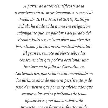
Cultura
A partir de datos científicos y de la
Diccionario portátil de la literatura chilena
reconstrucción de otros terremotos, como el de
Documentos
Japón de 2011 o Haití el 2010, Kathryn
Fragmentos
Schulz ha dado vida a una investigación
Gran reserva
subyugante que, en palabras del jurado del
Historia
Premio Pulitzer, es “una obra maestra del
Historia material de los libros
periodismo y la literatura medioambiental”.
El gran terremoto advierte sobre las
Lagunas mentales
consecuencias que podría ocasionar una
Libros
fractura en la falla de Cascadia, en
Libros usados
Norteamérica, que se ha venido moviendo en
Literatura
los últimos años de manera persistente, y de
paso demuestra que por muy aficionados que
Medioambiente
seamos a las series y películas de tema
Narrativas visuales
apocalíptico, no somos capaces de
Pensamiento
proyectarnos en futuros infaustos ni de