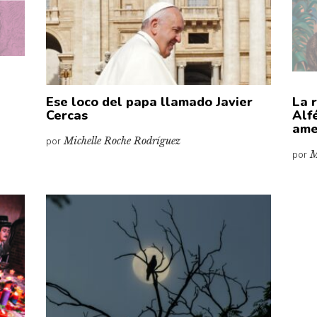
Ese loco del papa llamado Javier
La 
Cercas
Alf
ame
por
Michelle Roche Rodríguez
por
M