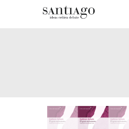
Cultur
Actualidad
Diccio
Archivo Cenfoto-UDP
chilen
Arquetipos de situación
Docum
Artes visuales
Fragm
Ciencia
Gran 
Cine y televisión
Histor
Ciudad
Histor
Cómics
Lagun
Críticas
Libros