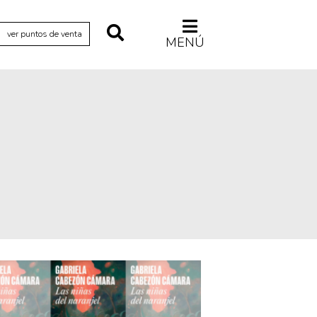
ver puntos de venta
MENÚ
Relecturas
Sociedad
Turismo accidental
Vidas paralelas
Voces y lecturas