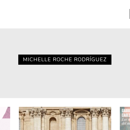
a
Libros usados
nario portátil de la literatura
MICHELLE ROCHE RODRÍGUEZ
a
Literatura
entos
Medioambiente
entos
Narrativas visuales
reserva
Pensamiento
ia
Pensamiento ilustrado
ia material de los libros
Personaje
as mentales
Personajes secundarios
Política