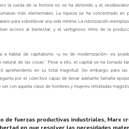
Pero la rueda de la historia no se ha detenido y el neoliberali
 humanas más elementales. La riqueza se ha concentrado en 
ario para sobrellevar una vida mínima. La robotización reemplaza
aban acceso al bienestar, y el vertiginoso ritmo de la produc
 a hablar de capitalismo –y no de modernización– es prueb
 natural de las cosas”. Pese a ello, el capital se ha tornado t
ícil aprehenderlo en su total magnitud. Sin embargo, para la
egunta por el colectivo capaz de llevar adelante tamaña epope
 ver con aquella clase de hombres y mujeres retratadas magistr
lo de fuerzas productivas industriales, Marx cr
ibertad en que resolver las necesidades mater