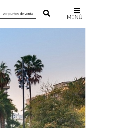
ver puntos de venta
MENÚ
Relecturas
Sociedad
Turismo accidental
Vidas paralelas
Voces y lecturas