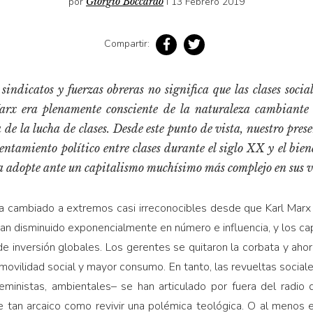
por
Giorgio Boccardo
I 13 Febrero 2019
Compartir:
sindicatos y fuerzas obreras no significa que las clases soci
Marx era plenamente consciente de la naturaleza cambiante 
 de la lucha de clases. Desde este punto de vista, nuestro pre
entamiento político entre clases durante el siglo XX y el bien
ha adopte ante un capitalismo muchísimo más complejo en sus v
 cambiado a extremos casi irreconocibles desde que Karl Marx
an disminuido exponencialmente en número e influencia, y los capi
e inversión globales. Los gerentes se quitaron la corbata y ah
vilidad social y mayor consumo. En tanto, las revueltas social
feministas, ambientales– se han articulado por fuera del radio 
e tan arcaico como revivir una polémica teológica. O al menos 