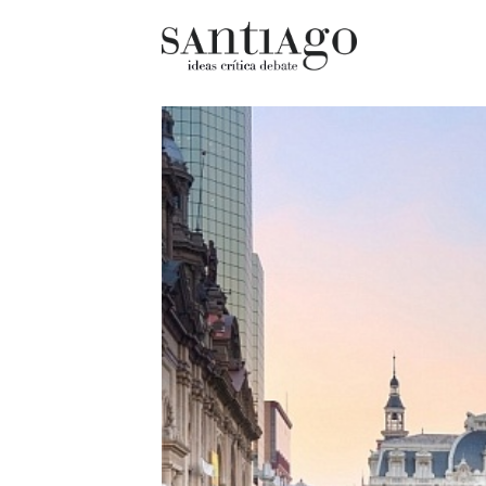
Cultur
Actualidad
Diccio
Archivo Cenfoto-UDP
chilen
Arquetipos de situación
Docum
Artes visuales
Fragm
Ciencia
Gran 
Cine y televisión
Histor
Ciudad
Histor
Cómics
Lagun
Críticas
Libros