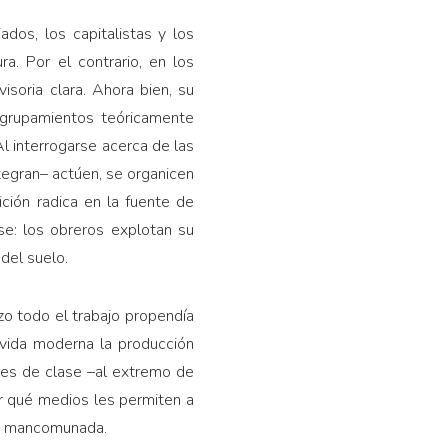
dos, los capitalistas y los
a. Por el contrario, en los
isoria clara. Ahora bien, su
 agrupamientos teóricamente
Al interrogarse acerca de las
tegran– actúen, se organicen
ción radica en la fuente de
se: los obreros explotan su
 del suelo.
zo todo el trabajo propendía
a vida moderna la producción
ones de clase –al extremo de
ir qué medios les permiten a
ión mancomunada.