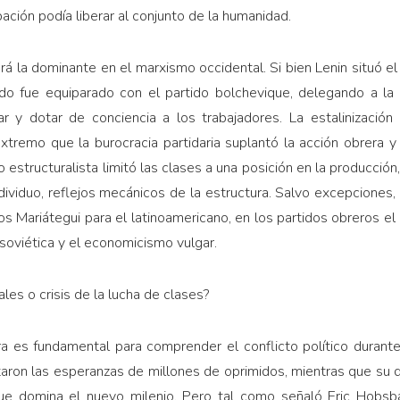
ación podía liberar al conjunto de la humanidad.
á la dominante en el marxismo occidental. Si bien Lenin situó el
riado fue equiparado con el partido bolchevique, delegando a la 
ar y dotar de conciencia a los trabajadores. La estalinización
xtremo que la burocracia partidaria suplantó la acción obrera 
estructuralista limitó las clases a una posición en la producción,
dividuo, reflejos mecánicos de la estructura. Salvo excepcione
os Mariátegui para el latinoamericano, en los partidos obreros el
 soviética y el economicismo vulgar.
iales o crisis de la lucha de clases?
ra es fundamental para comprender el conflicto político durante
taron las esperanzas de millones de oprimidos, mientras que su de
 que domina el nuevo milenio. Pero tal como señaló Eric Hobs