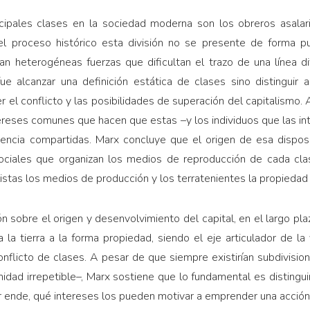
cipales clases en la sociedad moderna son los obreros asalaria
el proceso histórico esta división no se presente de forma pur
pan heterogéneas fuerzas que dificultan el trazo de una línea div
fue alcanzar una definición estática de clases sino distinguir
el conflicto y las posibilidades de superación del capitalismo. 
tereses comunes que hacen que estas –y los individuos que las in
ncia compartidas. Marx concluye que el origen de esa disposi
sociales que organizan los medios de reproducción de cada cla
alistas los medios de producción y los terratenientes la propiedad
n sobre el origen y desenvolvimiento del capital, en el largo pla
a la tierra a la forma propiedad, siendo el eje articulador de l
 conflicto de clases. A pesar de que siempre existirían subdivisi
nidad irrepetible–, Marx sostiene que lo fundamental es distingu
 por ende, qué intereses los pueden motivar a emprender una acc