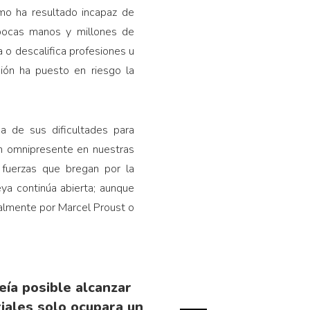
smo ha resultado incapaz de
pocas manos y millones de
 o descalifica profesiones u
ción ha puesto en riesgo la
a de sus dificultades para
an omnipresente en nuestras
s fuerzas que bregan por la
ya continúa abierta; aunque
almente por Marcel Proust o
eía posible alcanzar
iales solo ocupara un