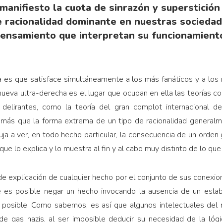
anifiesto la cuota de sinrazón y superstición 
 racionalidad dominante en nuestras socieda
ensamiento que interpretan su funcionamient
a es que satisface simultáneamente a los más fanáticos y a los
ueva ultra-derecha es el lugar que ocupan en ella las teorías con
delirantes, como la teoría del gran complot internacional de
es más que la forma extrema de un tipo de racionalidad generalm
a a ver, en todo hecho particular, la consecuencia de un orden 
e lo explica y lo muestra al fin y al cabo muy distinto de lo que p
de explicación de cualquier hecho por el conjunto de sus conexi
e es posible negar un hecho invocando la ausencia de un esla
 posible. Como sabemos, es así que algunos intelectuales del 
de gas nazis, al ser imposible deducir su necesidad de la lóg