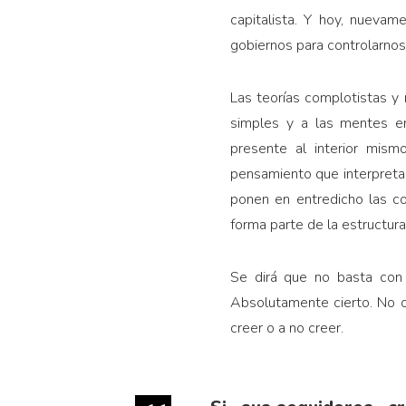
capitalista. Y hoy, nuevam
gobiernos para controlarnos
Las teorías complotistas y
simples y a las mentes en
presente al interior mis
pensamiento que interpretan
ponen en entredicho las co
forma parte de la estructur
Se dirá que no basta con 
Absolutamente cierto. No o
creer o a no creer.