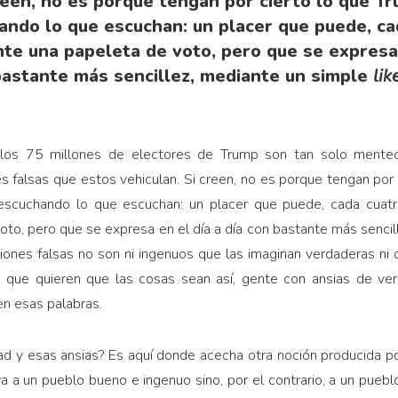
reen, no es porque tengan por cierto lo que Tr
ando lo que escuchan: un placer que puede, ca
e una papeleta de voto, pero que se expresa 
bastante más sencillez, mediante un simple
lik
 los 75 millones de electores de Trump son tan solo mentec
es falsas que estos vehiculan. Si creen, no es porque tengan por 
 escuchando lo que escuchan: un placer que puede, cada cuatr
to, pero que se expresa en el día a día con bastante más senci
iones falsas no son ni ingenuos que las imaginan verdaderas ni c
ue quieren que las cosas sean así, gente con ansias de ver, p
n esas palabras.
 y esas ansias? Es aquí donde acecha otra noción producida por 
a a un pueblo bueno e ingenuo sino, por el contrario, a un pueb