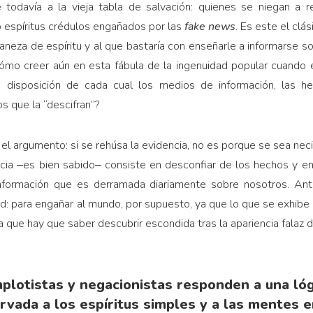
e todavía a la vieja tabla de salvación: quienes se niegan a 
 espíritus crédulos engañados por las
fake news
. Es este el clá
aneza de espíritu y al que bastaría con enseñarle a informarse so
 ¿cómo creer aún en esta fábula de la ingenuidad popular cuand
disposición de cada cual los medios de información, las her
s que la “descifran”?
 el argumento: si se rehúsa la evidencia, no es porque se sea ne
gencia ‒es bien sabido‒ consiste en desconfiar de los hechos y e
formación que es derramada diariamente sobre nosotros. Ant
d: para engañar al mundo, por supuesto, ya que lo que se exhibe 
, la que hay que saber descubrir escondida tras la apariencia falaz
plotistas y negacionistas responden a una ló
rvada a los espíritus simples y a las mentes 