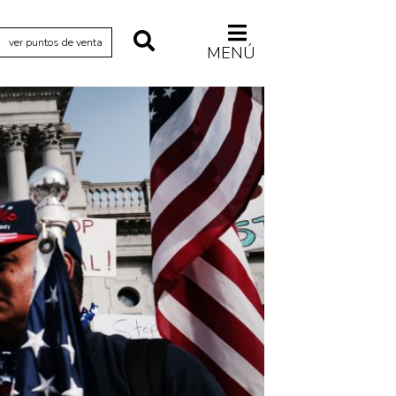
ver puntos de venta
MENÚ
Relecturas
Sociedad
Turismo accidental
Vidas paralelas
Voces y lecturas