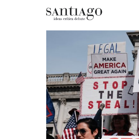
Cultur
Actualidad
Diccio
Archivo Cenfoto-UDP
chilen
Arquetipos de situación
Docum
Artes visuales
Fragm
Ciencia
Gran 
Cine y televisión
Histor
Ciudad
Histor
Cómics
Lagun
Críticas
Libros