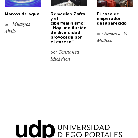
Marcas de agua
Remedios Zafra
El caso del
y el
emperador
ciberfeminismo:
desaparecido
por
Milagros
“Hay una ilusión
Abalo
de diversidad
por
Simon J. V.
provocada por
Malloch
el exceso”
por
Constanza
Michelson