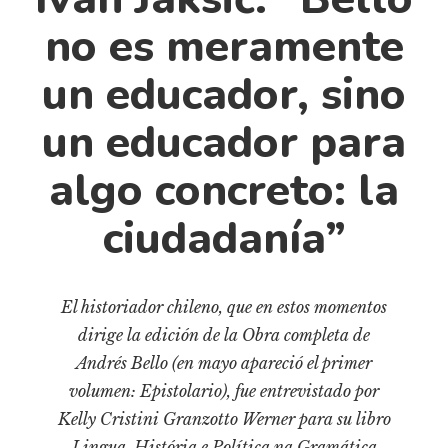
Cultura
no es meramente
Diccionario portátil de la literatura chilena
Documentos
un educador, sino
Fragmentos
un educador para
Gran reserva
Historia
algo concreto: la
Historia material de los libros
ciudadanía”
Lagunas mentales
Libros
Libros usados
El historiador chileno, que en estos momentos
Literatura
dirige la edición de la Obra completa de
Medioambiente
Andrés Bello (en mayo apareció el primer
volumen: Epistolario), fue entrevistado por
Narrativas visuales
Kelly Cristini Granzotto Werner para su libro
Pensamiento
Lingua, História e Política na Gramática