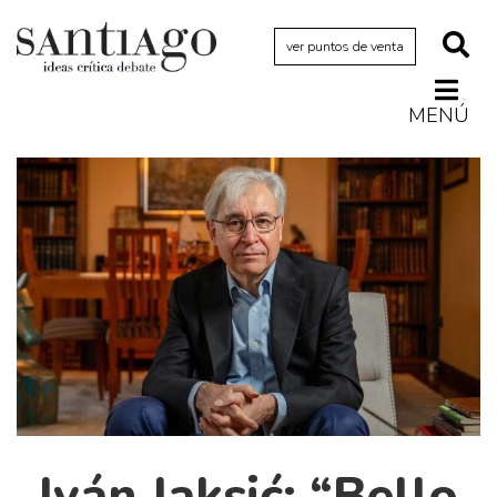
ver puntos de venta
MENÚ
Actualidad
Archivo Cenfoto-UDP
Arquetipos de situación
Artes visuales
Ciencia
Cine y televisión
Ciudad
Cómics
Críticas
Iván Jaksić: “Bello